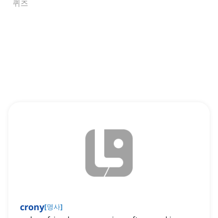
퀴즈
crony
[
명사
]