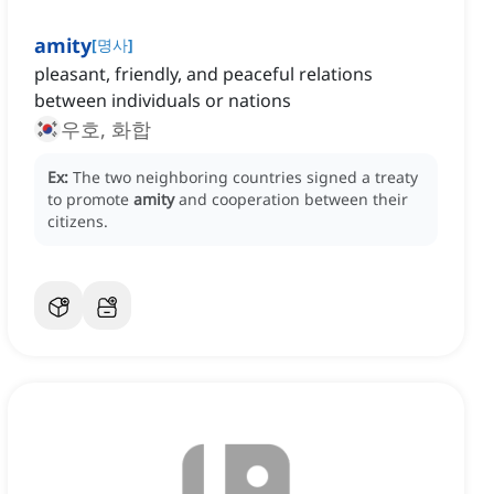
amity
[
명사
]
pleasant, friendly, and peaceful relations
between individuals or nations
우호, 화합
Ex:
The two neighboring countries signed a treaty
to promote
amity
and cooperation between their
citizens.