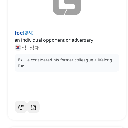
foe
[
명사
]
an individual opponent or adversary
적, 상대
Ex:
He considered his former colleague a lifelong
foe
.