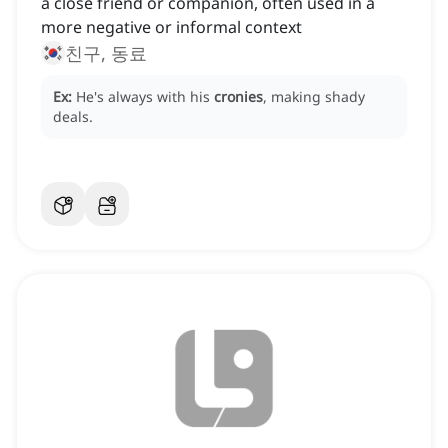
a close friend or companion, often used in a
more negative or informal context
친구, 동료
Ex:
He's always with his
cronies
, making shady
deals.