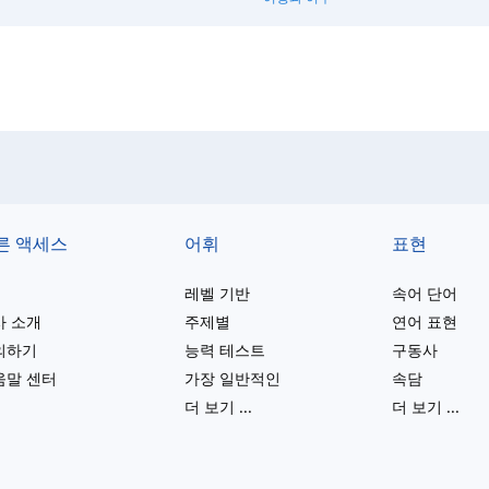
른 액세스
어휘
표현
레벨 기반
속어 단어
사 소개
주제별
연어 표현
의하기
능력 테스트
구동사
움말 센터
가장 일반적인
속담
더 보기
...
더 보기
...