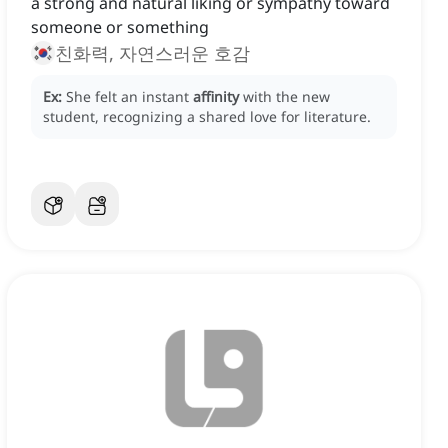
a strong and natural liking or sympathy toward
someone or something
친화력, 자연스러운 호감
Ex:
She felt an instant
affinity
with the new
student, recognizing a shared love for literature.