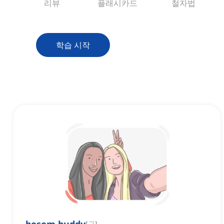
리뷰
플래시카드
철자법
학습 시작
[
구
]