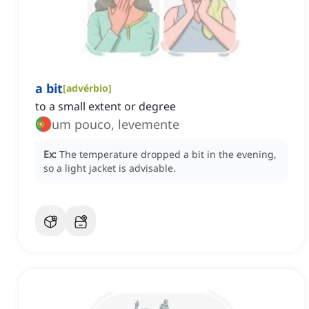
a bit
[
advérbio
]
to a small extent or degree
um pouco, levemente
Ex:
The temperature dropped a bit in the evening,
so a light jacket is advisable.