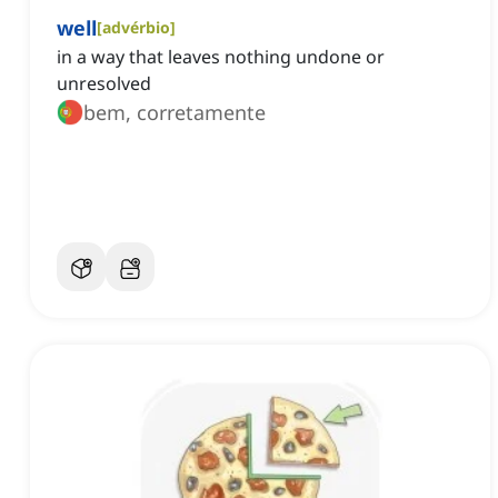
well
[
advérbio
]
in a way that leaves nothing undone or
unresolved
bem, corretamente