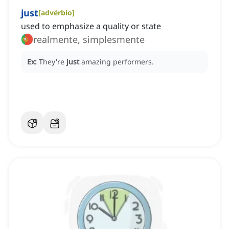
just
[
advérbio
]
used to emphasize a quality or state
realmente, simplesmente
Ex:
They're
just
amazing performers.