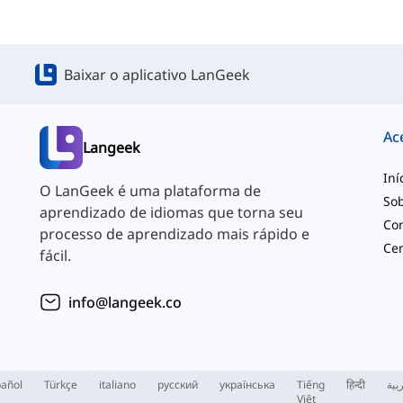
Baixar o aplicativo LanGeek
Ac
Langeek
Iní
O LanGeek é uma plataforma de
So
aprendizado de idiomas que torna seu
Co
processo de aprendizado mais rápido e
Cen
fácil.
info@langeek.co
añol
Türkçe
italiano
русский
українська
Tiếng
हिन्दी
بية
Việt