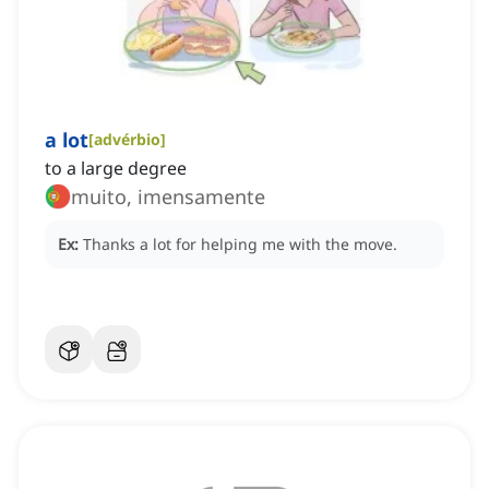
a lot
[
advérbio
]
to a large degree
muito, imensamente
Ex:
Thanks a lot for helping me with the move.