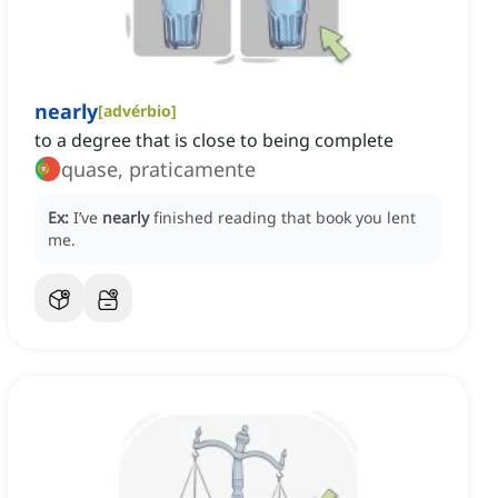
nearly
[
advérbio
]
to a degree that is close to being complete
quase, praticamente
Ex:
I’ve
nearly
finished reading that book you lent
me.