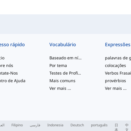
esso rápido
Vocabulário
Expressões
cio
Baseado em nível
bre nós
Por tema
colocações
ntate-Nos
Testes de Proficiência
Verbos Frasa
tro de Ajuda
Mais comuns
provérbios
Ver mais
...
Ver mais
...
العر
Filipino
فارسی
Indonesia
Deutsch
português
日
中
本
文