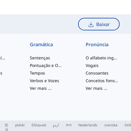
Baixar
Gramática
Pronúncia
palavras de gíria
Sentenças
O alfabeto inglês
Pontuação e Ortografia
Vogais
is
Tempos
Consoantes
Verbos e Vozes
Conceitos fonológicos
Ver mais
...
Ver mais
...
한
polski
Ελληνικά
اردو
বাংলা
Nederlands
svenska
češ
국