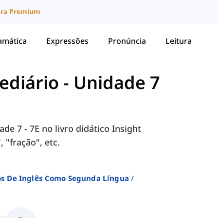
ura Premium
amática
Expressões
Pronúncia
Leitura
mediário
-
Unidade 7
e 7 - 7E no livro didático Insight
 "fração", etc.
sos De Inglês Como Segunda Língua