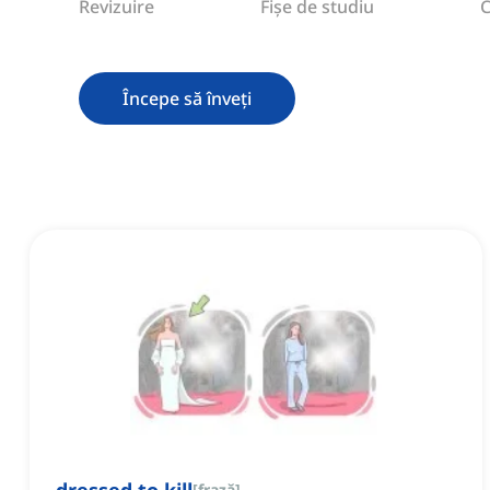
Revizuire
Fișe de studiu
C
Începe să înveți
[
frază
]