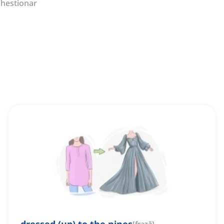
hestionar
[
frază
]