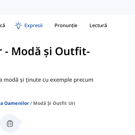
că
Expresii
Pronunție
Lectură
r
-
Modă și Outfit-
 la modă și ținute cu exemple precum
ea Oamenilor
Modă Și Outfit Uri