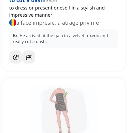
to cut a dash
to dress or present oneself in a stylish and
impressive manner
a face impresie, a atrage privirile
Ex:
He arrived at the gala in a velvet tuxedo and
really cut a dash.