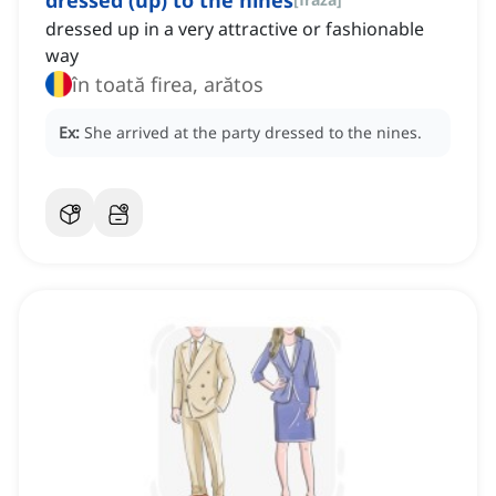
dressed (up) to the nines
dressed up in a very attractive or fashionable
way
în toată firea, arătos
Ex:
She arrived at the party dressed to the nines.