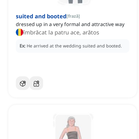
suited and booted
[
frază
]
dressed up in a very formal and attractive way
îmbrăcat la patru ace, arătos
Ex:
He arrived at the wedding suited and booted.