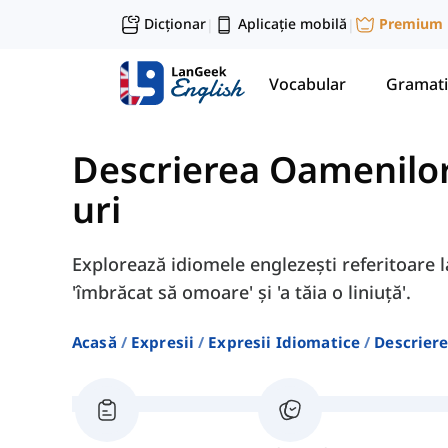
Dicționar
Aplicație mobilă
Premium
|
|
Vocabular
Gramati
Descrierea Oamenilo
uri
Explorează idiomele englezești referitoare
'îmbrăcat să omoare' și 'a tăia o liniuță'.
Acasă
Expresii
Expresii Idiomatice
Descrier