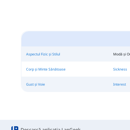
Aspectul Fizic și Stilul
Modă și Ou
Corp și Minte Sănătoase
Sickness
Gust și Voie
Interest
Descarcă aplicația LanGeek