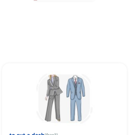
[
frază
]