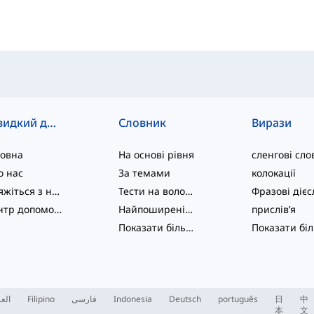
Швидкий доступ
Словник
Вирази
ловна
На основі рівня
сленгові сло
о нас
За темами
колокації
Зв'яжіться з нами
Тести на володіння мовою
Центр допомоги
Найпоширеніші
прислів’я
Показати більше
...
العر
Filipino
فارسی
Indonesia
Deutsch
português
日
中
本
文