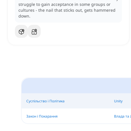
struggle to gain acceptance in some groups or
cultures - the nail that sticks out, gets hammered
down.
Суспільство і Політика
Unity
Закон і Покарання
Влада та 