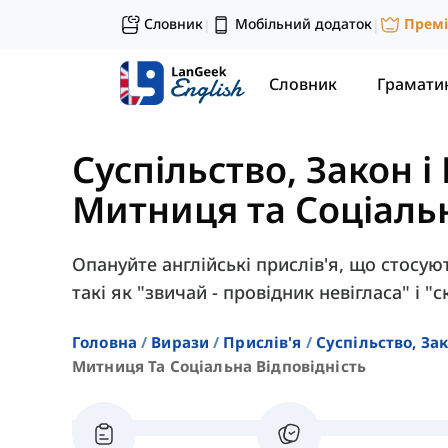
Словник
Мобільний додаток
Прем
|
|
Словник
Грамати
Суспільство, Закон і
Митниця та Соціальн
Опануйте англійські прислів'я, що стосуют
такі як "звичай - провідник невігласа" і "с
Головна
Вирази
Прислів'я
Суспільство, Зак
Митниця Та Соціальна Відповідність