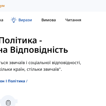
іум
ка
Вирази
Вимова
Читання
 Політика
-
а Відповідність
ься звичаїв і соціальної відповідності,
кільки країн, стільки звичаїв".
он І Політика