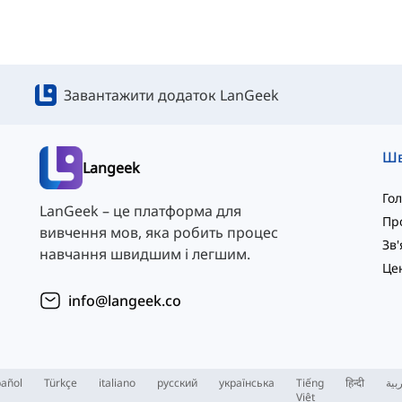
Завантажити додаток LanGeek
Langeek
Го
LanGeek – це платформа для
Пр
вивчення мов, яка робить процес
навчання швидшим і легшим.
info@langeek.co
añol
Türkçe
italiano
русский
українська
Tiếng
हिन्दी
بية
Việt