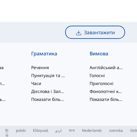
Завантажити
Граматика
Вимова
ва
Речення
Англійський алфавіт
Пунктуація та Орфографія
Голосні
Фразові дієслова
Часи
Приголосні
Дієслова і Залоги
Фонологічні концепції
Показати більше
...
Показати більше
...
Показати більше
...
한
polski
Ελληνικά
اردو
বাংলা
Nederlands
svenska
češ
국