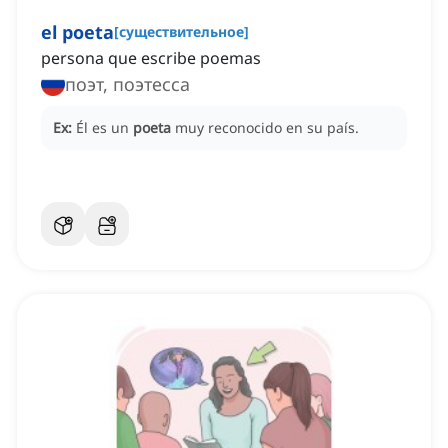
el poeta
[
существительное
]
persona que escribe poemas
поэт, поэтесса
Ex:
Él es un
poeta
muy reconocido en su país.