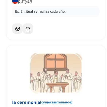
ритуал
Ex:
El
ritual
se realiza cada año.
la ceremonia
[
существительное
]