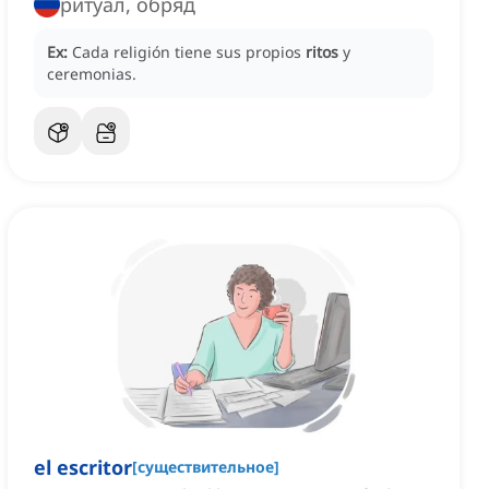
ритуал, обряд
Ex:
Cada religión tiene sus propios
ritos
y
ceremonias.
el escritor
[
существительное
]