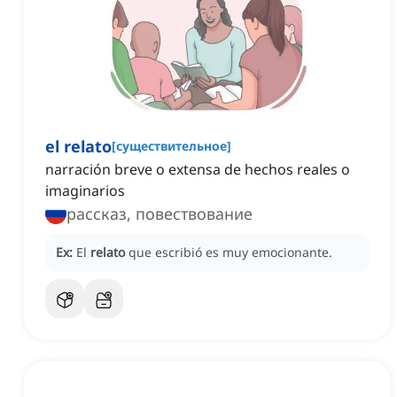
el relato
[
существительное
]
narración breve o extensa de hechos reales o
imaginarios
рассказ, повествование
Ex:
El
relato
que escribió es muy emocionante.