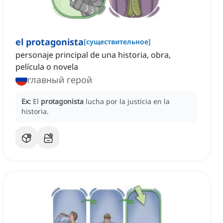
el protagonista
[
существительное
]
personaje principal de una historia, obra,
película o novela
главный герой
Ex:
El
protagonista
lucha por la justicia en la
historia.