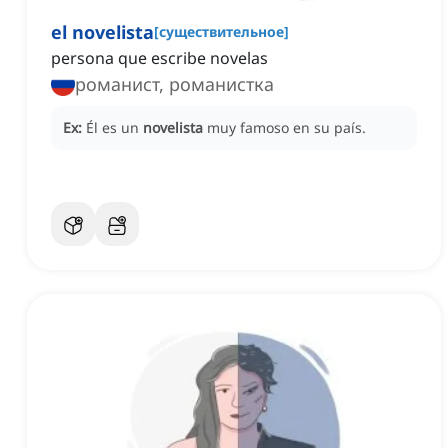
el novelista
[
существительное
]
persona que escribe novelas
романист, романистка
Ex:
Él es un
novelista
muy famoso en su país.