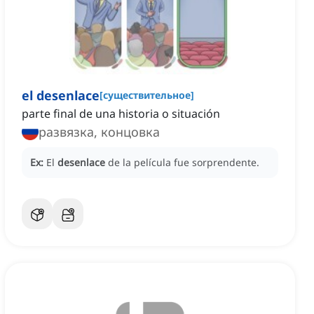
el desenlace
[
существительное
]
parte final de una historia o situación
развязка, концовка
Ex:
El
desenlace
de la película fue sorprendente.