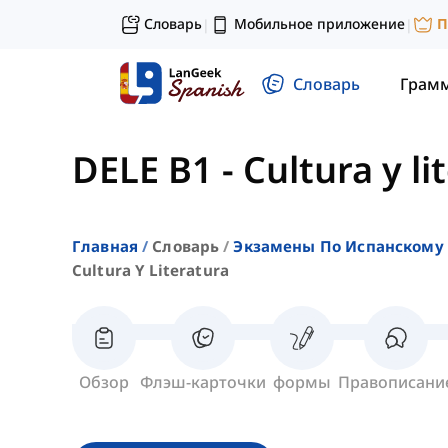
Словарь
Мобильное приложение
П
|
|
Словарь
Грам
DELE B1
-
Cultura y li
Главная
Словарь
Экзамены По Испанскому 
Cultura Y Literatura
Обзор
Флэш-карточки
формы
Правописани