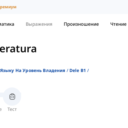
ремиум
матика
Выражения
Произношение
Чтение
teratura
Языку На Уровень Владения
Dele B1
е
Тест