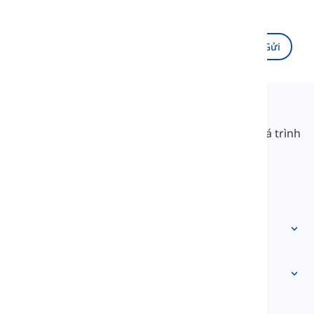
Đang tải Recaptcha...
Gửi
Langeek
LanGeek là một nền tảng học ngôn ngữ giúp quá trình
học của bạn nhanh hơn và dễ dàng hơn.
info@langeek.co
Truy cập nhanh
Trang chủ
Từ vựng
Về chúng tôi
Liên hệ chúng tôi
Dựa trên cấp độ
Trung tâm trợ giúp