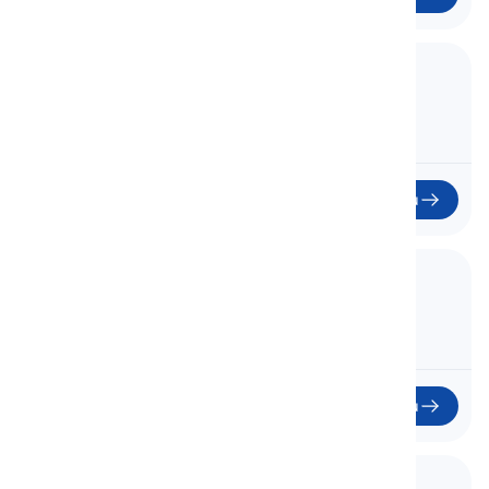
17. Lesson 8
Bài 8
17
Bắt đầu
18. A Closer Look: Lesson 8
Cái Nhìn Kỹ Hơn: Bài 8
18
Bắt đầu
19. A Closer Look 2: Lesson 8