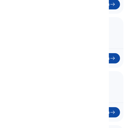
Bắt đầu
10. A Closer Look 3: Lesson 4
Cái Nhìn Gần Hơn 3: Bài 4
10
Bắt đầu
11. Lesson 5
Bài học 5
11
Bắt đầu