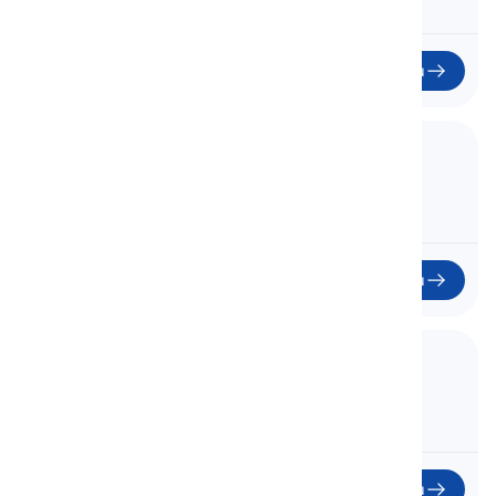
Bắt đầu
15. Lesson 7
Bài học 7
15
Bắt đầu
16. A Closer Look: Lesson 7
Cái Nhìn Kỹ Hơn: Bài Học 7
16
Bắt đầu