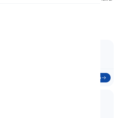
Bạn có thể duyệt qua các bài học và học từ vựng.
23
Bài học
973
từ ngữ
8
G
7
phút
Phát âm
Đọc
1. Lesson 1
Bài học 1
01
Bắt đầu
2. A Closer Look: Lesson 1
Cái Nhìn Kỹ Hơn: Bài Học 1
02