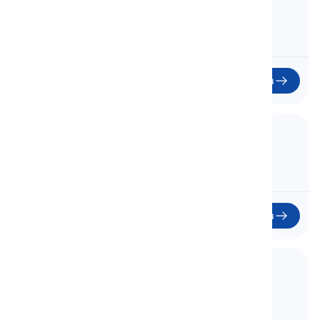
Cái Nhìn Cận Cảnh Hơn 2: Bài 8
19
Bắt đầu
20. Lesson 9
Bài học 9
20
Bắt đầu
21. A Closer Look: Lesson 9
Cái Nhìn Cận Cảnh: Bài 9
21