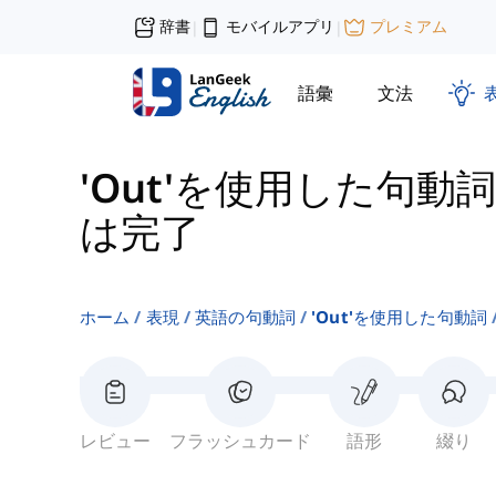
辞書
モバイルアプリ
プレミアム
|
|
語彙
文法
'Out'を使用した句動詞
は完了
ホーム
表現
英語の句動詞
'out'を使用した句動詞
レビュー
フラッシュカード
語形
綴り