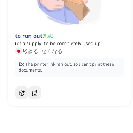
to run out
[
動詞
]
(of a supply) to be completely used up
尽きる, なくなる
Ex:
The printer ink ran out, so I can’t print these
documents.