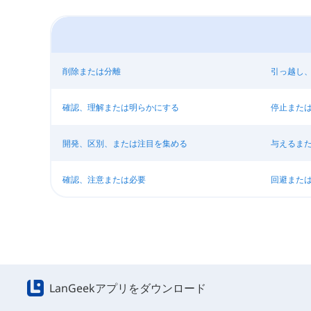
削除または分離
引っ越し
確認、理解または明らかにする
停止また
開発、区別、または注目を集める
与えるま
確認、注意または必要
回避また
LanGeekアプリをダウンロード