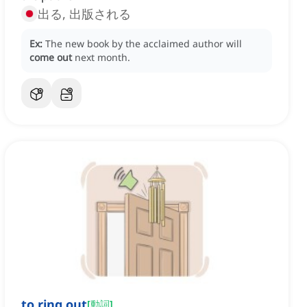
出る, 出版される
Ex:
The new book by the acclaimed author will
come out
next month.
to ring out
[
動詞
]