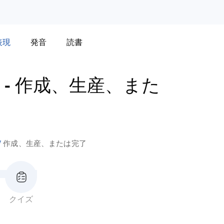
表現
発音
読書
-
作成、生産、また
作成、生産、または完了
クイズ