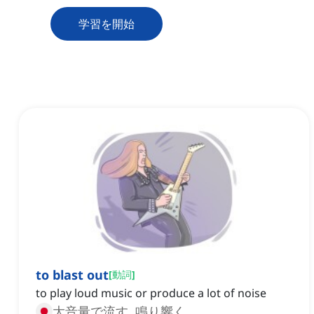
学習を開始
to blast out
[
動詞
]
to play loud music or produce a lot of noise
大音量で流す, 鳴り響く