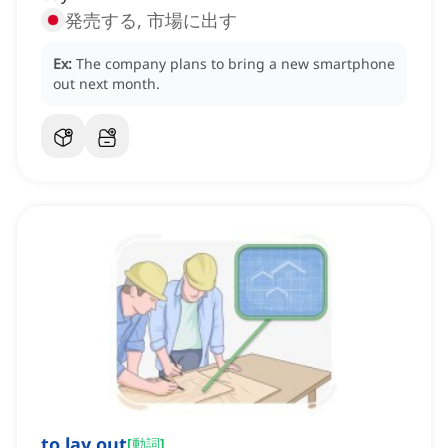
発売する, 市場に出す
Ex:
The company plans to bring a new smartphone
out next month.
to lay out
[
動詞
]