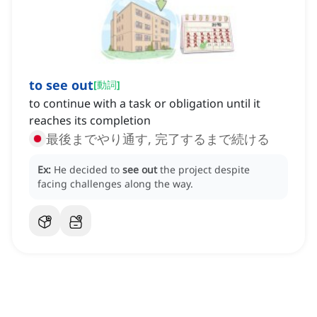
to see out
[
動詞
]
to continue with a task or obligation until it
reaches its completion
最後までやり通す, 完了するまで続ける
Ex:
He decided to
see out
the project despite
facing challenges along the way.