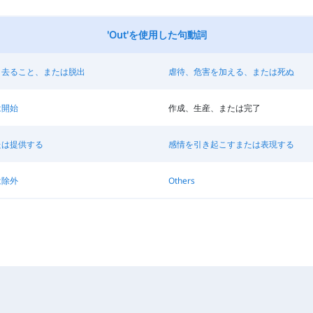
'Out'を使用した句動詞
、去ること、または脱出
虐待、危害を加える、または死ぬ
は開始
作成、生産、または完了
たは提供する
感情を引き起こすまたは表現する
は除外
Others