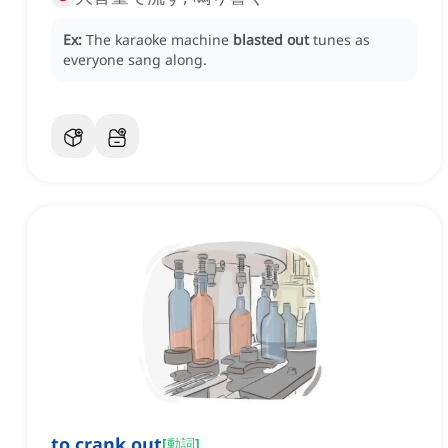
Ex:
The karaoke machine
blasted out
tunes as
everyone sang along.
to crank out
[
動詞
]