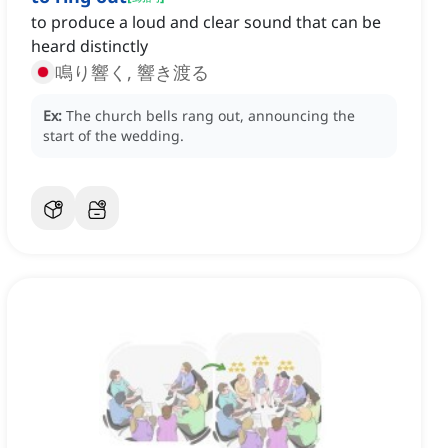
to produce a loud and clear sound that can be
heard distinctly
鳴り響く, 響き渡る
Ex:
The church bells rang out, announcing the
start of the wedding.