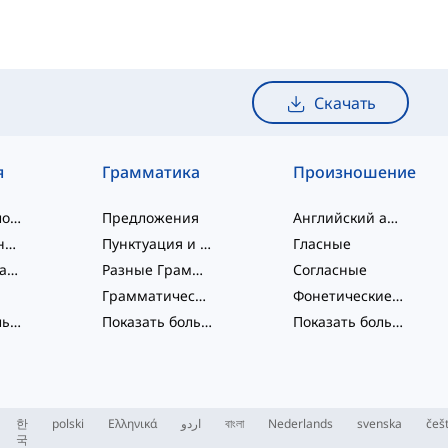
Скачать
я
Грамматика
Произношение
слэнговые слова
Предложения
Английский алфавит
словосочетания
Пунктуация и Орфография
Гласные
Фразовые глаголы
Разные Грамматические Темы
Согласные
Грамматические Функции
Фонетические концепции
Показать больше
...
Показать больше
...
Показать больше
...
한
polski
Ελληνικά
اردو
বাংলা
Nederlands
svenska
češ
국