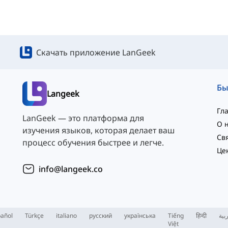
Скачать приложение LanGeek
Langeek
Гл
LanGeek — это платформа для
О 
изучения языков, которая делает ваш
процесс обучения быстрее и легче.
Це
info@langeek.co
añol
Türkçe
italiano
русский
українська
Tiếng
हिन्दी
بية
Việt