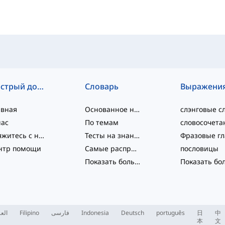
Быстрый доступ
Словарь
Выражени
авная
Основанное на уровне
нас
По темам
Свяжитесь с нами
Тесты на знание языка
нтр помощи
Самые распространённые
пословицы
Показать больше
...
العر
Filipino
فارسی
Indonesia
Deutsch
português
日
中
本
文