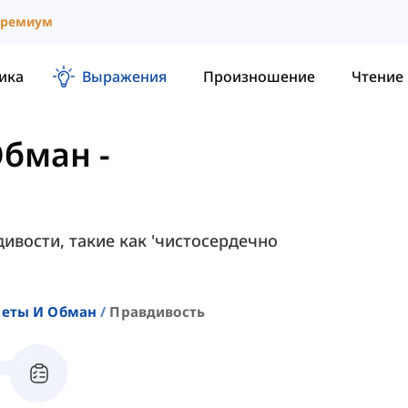
ремиум
ика
Выражения
Произношение
Чтение
Обман
-
ивости, такие как 'чистосердечно
реты И Обман
Правдивость