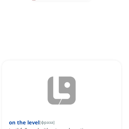
on the level
[
фраза
]