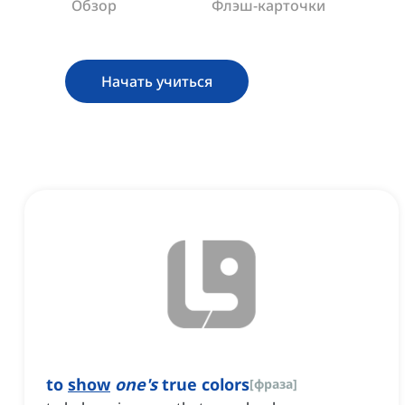
Обзор
Флэш-карточки
Начать учиться
to
show
one's
true colors
[
фраза
]