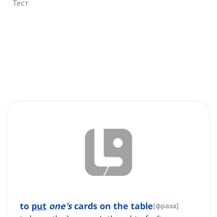
Тест
to
put
one's
cards on the table
[
фраза
]