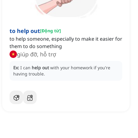
to help out
[
Động từ
]
to help someone, especially to make it easier for
them to do something
giúp đỡ, hỗ trợ
Ex:
I can
help out
with your homework if you're
having trouble.