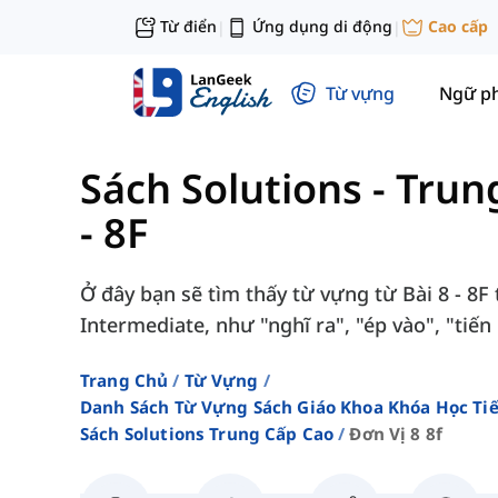
Từ điển
Ứng dụng di động
Cao cấp
|
|
Từ vựng
Ngữ p
Sách Solutions - Trun
- 8F
Ở đây bạn sẽ tìm thấy từ vựng từ Bài 8 - 8F
Intermediate, như "nghĩ ra", "ép vào", "tiến l
Trang Chủ
Từ Vựng
Danh Sách Từ Vựng Sách Giáo Khoa Khóa Học T
Sách Solutions Trung Cấp Cao
Đơn Vị 8 8f