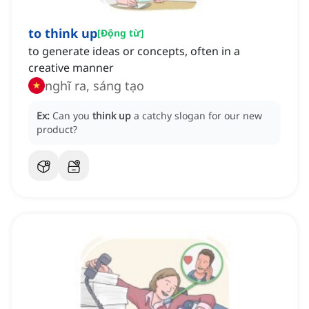
to think up
[
Động từ
]
to generate ideas or concepts, often in a
creative manner
nghĩ ra, sáng tạo
Ex:
Can you
think up
a catchy slogan for our new
product?