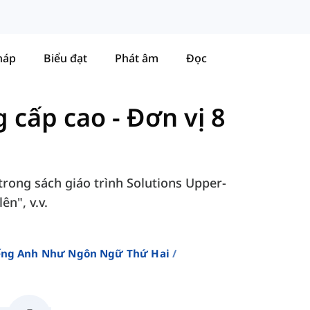
háp
Biểu đạt
Phát âm
Đọc
g cấp cao
-
Đơn vị 8
 trong sách giáo trình Solutions Upper-
ên", v.v.
iếng Anh Như Ngôn Ngữ Thứ Hai