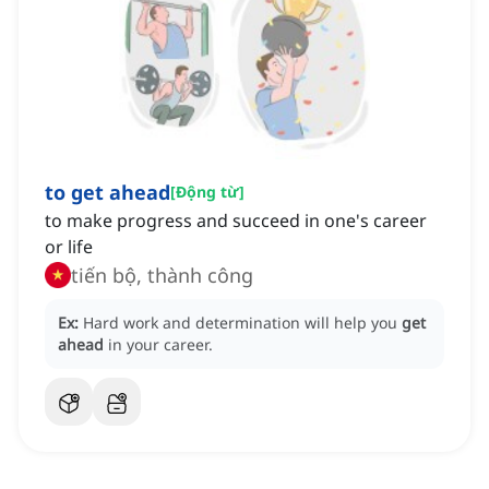
to get ahead
[
Động từ
]
to make progress and succeed in one's career
or life
tiến bộ, thành công
Ex:
Hard work and determination will help you
get
ahead
in your career.