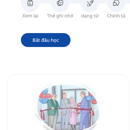
Xem lại
Thẻ ghi nhớ
dạng từ
Chính tả
Bắt đầu học