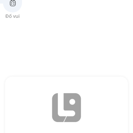
Đố vui