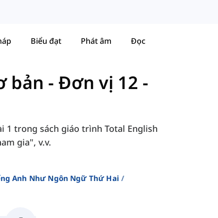
háp
Biểu đạt
Phát âm
Đọc
Cơ bản
-
Đơn vị 12 -
i 1 trong sách giáo trình Total English
am gia", v.v.
iếng Anh Như Ngôn Ngữ Thứ Hai