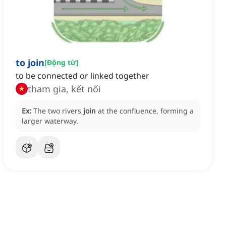
to join
[
Động từ
]
to be connected or linked together
tham gia, kết nối
Ex:
The two rivers
join
at the confluence, forming a
larger waterway.