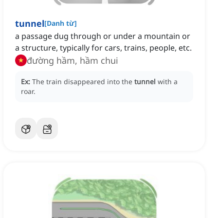
tunnel
[
Danh từ
]
a passage dug through or under a mountain or
a structure, typically for cars, trains, people, etc.
đường hầm, hầm chui
Ex:
The train disappeared into the
tunnel
with a
roar.