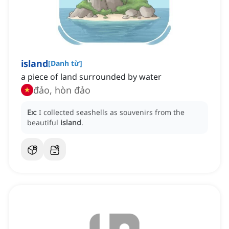
island
[
Danh từ
]
a piece of land surrounded by water
đảo, hòn đảo
Ex:
I collected seashells as souvenirs from the
beautiful
island
.