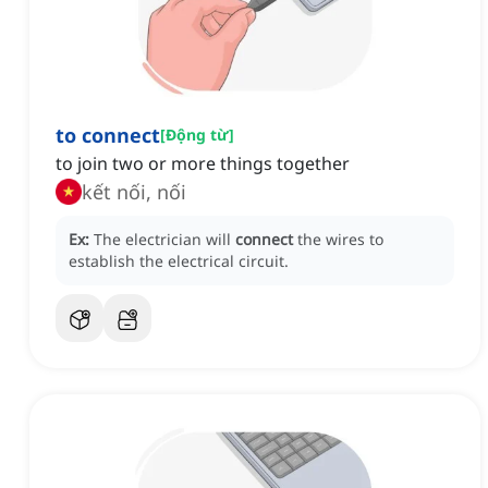
to connect
[
Động từ
]
to join two or more things together
kết nối, nối
Ex:
The electrician will
connect
the wires to
establish the electrical circuit.