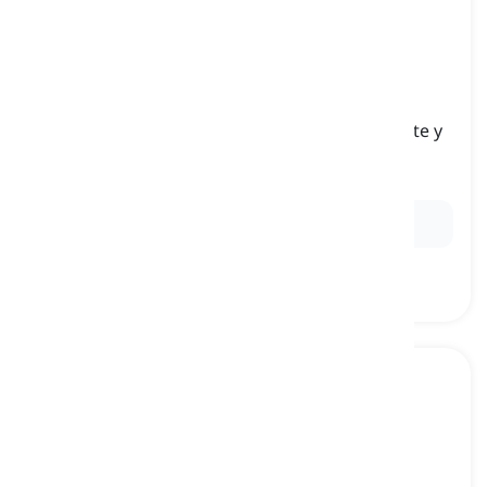
la palomita
[
существительное
]
salto en el que el cuerpo se lanza hacia adelante y
se sumerge completamente en el agua
нырок
Ex:
Hizo una palomita perfecta en la piscina.