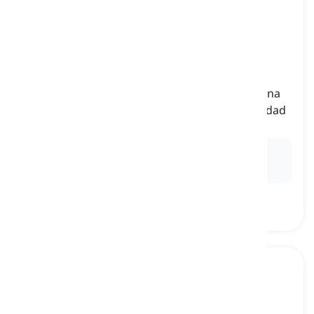
la técnica
[
существительное
]
una manera específica y eficiente de realizar una
habilidad o movimiento en un deporte o actividad
техника, метод
Ex:
La
técnica
de natación de crol es la más rápida
para distancias largas.