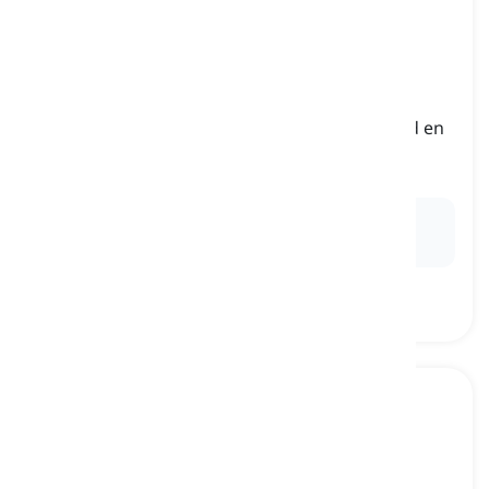
el plusmarquista
[
существительное
]
persona que posee o ha establecido un récord en
una disciplina deportiva
рекордсмен, обладатель рекорда
Ex:
El plusmarquista mundial ganó la carrera
fácilmente.