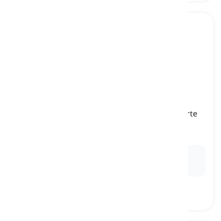
la postura
[
существительное
]
manera de colocar o mantener el cuerpo o parte
del cuerpo
осанка, поза
Ex:
La
postura
correcta ayuda a evitar dolores de
espalda.