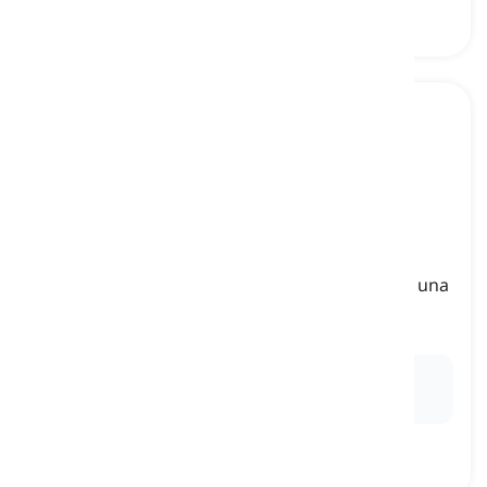
eliminar
[
глагол
]
eliminatedejar fuera a un jugador o equipo de una
competencia
устранять
Ex:
Nuestro equipo fue
eliminado
en la primera
ronda.