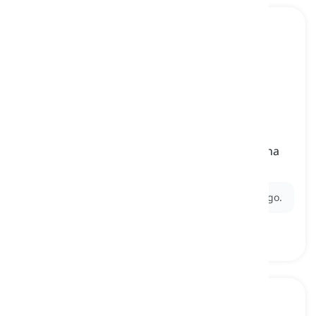
hacer trampa
[
фраза
]
actuar de manera deshonesta para obtener una
ventaja en un juego, examen o situación
Ex:
Juan fue expulsado por hacer trampa en el juego.