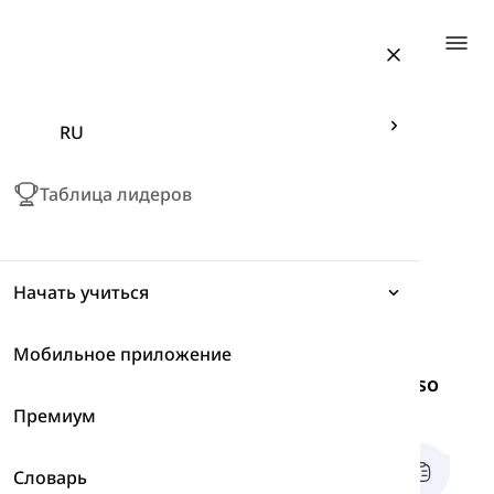
Togg
RU
Таблица лидеров
Начать учиться
Мобильное приложение
Выражения
Уровень DELE B2
-
Deportes y concurso
Премиум
Грамматика
Словарь
Словарь