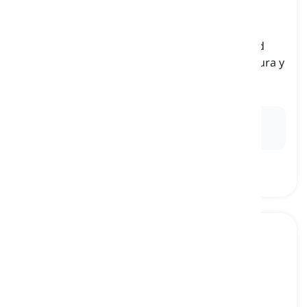
el pilates
[
существительное
]
un sistema de ejercicios de fuerza y flexibilidad
que se centra en el control del cuerpo, la postura y
la respiración
Пилатес
Ex:
El pilates ayuda a mejorar la postura y el
equilibrio.