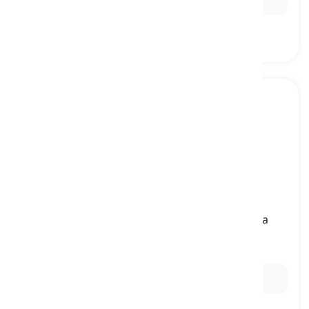
el estiramiento
[
существительное
]
ejercicio para alargar los músculos y mejorar la
flexibilidad
растяжка, упражнение на растяжку
Ex:
Hago estiramientos antes de correr.