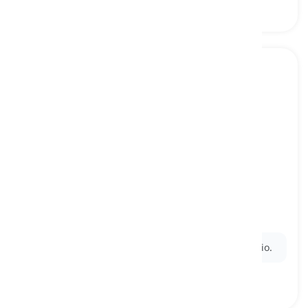
fortalecer
[
глагол
]
hacer que algo o alguien sea más fuerte o
resistente
укреплять
Ex:
Necesito
fortalecer
mis músculos en el gimnasio.