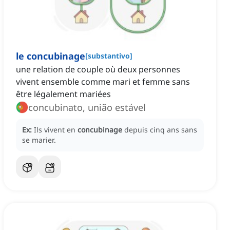
le concubinage
[
substantivo
]
une relation de couple où deux personnes
vivent ensemble comme mari et femme sans
être légalement mariées
concubinato, união estável
Ex:
Ils vivent en
concubinage
depuis cinq ans sans
se marier.