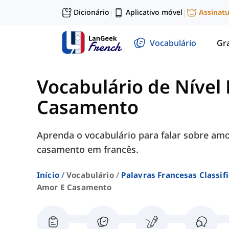
Dicionário
Aplicativo móvel
Assinat
|
|
Vocabulário
Gr
Vocabulário de Nível
Casamento
Aprenda o vocabulário para falar sobre am
casamento em francês.
Início
Vocabulário
Palavras Francesas Classif
Amor E Casamento