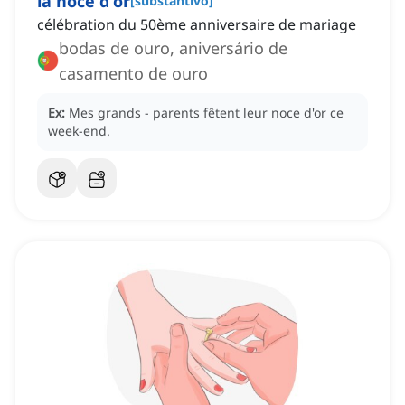
la noce d'or
[
substantivo
]
célébration du 50ème anniversaire de mariage
bodas de ouro, aniversário de
casamento de ouro
Ex:
Mes grands
-
parents fêtent leur noce d'or ce
week-end.