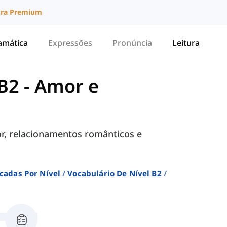
ura Premium
amática
Expressões
Pronúncia
Leitura
 B2
-
Amor e
or, relacionamentos românticos e
icadas Por Nível
Vocabulário De Nível B2