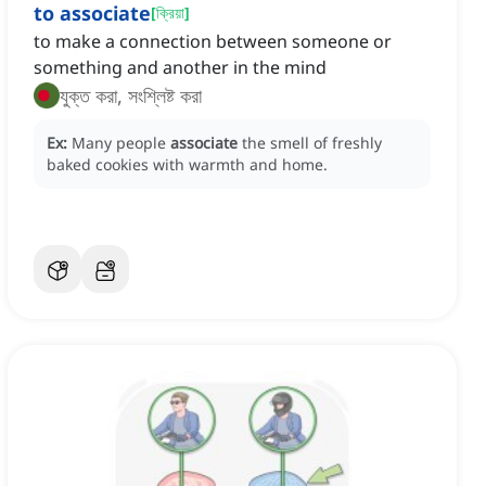
to associate
[
ক্রিয়া
]
to make a connection between someone or
something and another in the mind
যুক্ত করা, সংশ্লিষ্ট করা
Ex:
Many people
associate
the smell of freshly
baked cookies with warmth and home.