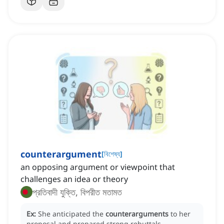
counterargument
[
বিশেষ্য
]
an opposing argument or viewpoint that
challenges an idea or theory
প্রতিবাদী যুক্তি, বিপরীত মতামত
Ex:
She anticipated the
counterarguments
to her
proposal and prepared strong rebuttals.