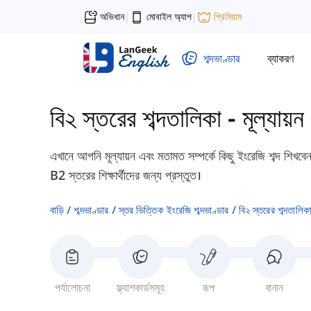
অভিধান
মোবাইল অ্যাপ
প্রিমিয়াম
|
|
শব্দভাণ্ডার
ব্যাকরণ
বি২ স্তরের শব্দতালিকা
-
মূল্যায়
এখানে আপনি মূল্যায়ন এবং মতামত সম্পর্কে কিছু ইংরেজি শব্দ শিখ
B2 স্তরের শিক্ষার্থীদের জন্য প্রস্তুত।
বাড়ি
শব্দভাণ্ডার
স্তর ভিত্তিক ইংরেজি শব্দভাণ্ডার
বি২ স্তরের শব্দতালিক
পর্যালোচনা
ফ্ল্যাশকার্ডসমূহ
রূপ
বানান