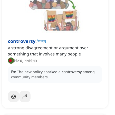
controversy
[
বিশেষ্য
]
a strong disagreement or argument over
something that involves many people
বিতর্ক, মতবিরোধ
Ex:
The new policy sparked a
controversy
among
community members.