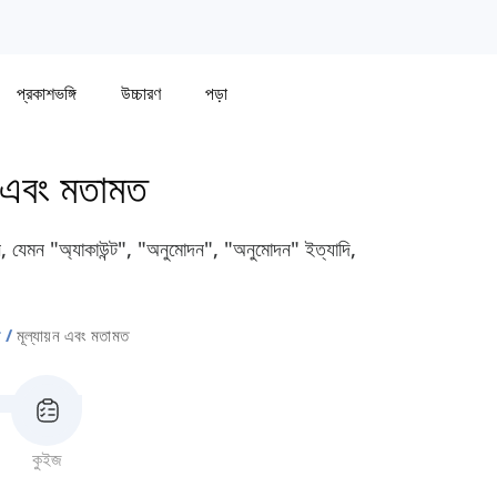
প্রকাশভঙ্গি
উচ্চারণ
পড়া
ন এবং মতামত
বেন, যেমন "অ্যাকাউন্ট", "অনুমোদন", "অনুমোদন" ইত্যাদি,
া
মূল্যায়ন এবং মতামত
কুইজ