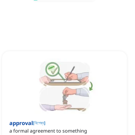
approval
[
বিশেষ্য
]
a formal agreement to something