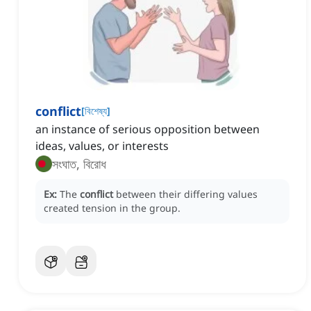
conflict
[
বিশেষ্য
]
an instance of serious opposition between
ideas, values, or interests
সংঘাত, বিরোধ
Ex:
The
conflict
between their differing values
created tension in the group.