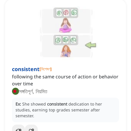
consistent
[
বিশেষণ
]
following the same course of action or behavior
over time
সঙ্গতিপূর্ণ, নিয়মিত
Ex:
She showed
consistent
dedication to her
studies, earning top grades semester after
semester.