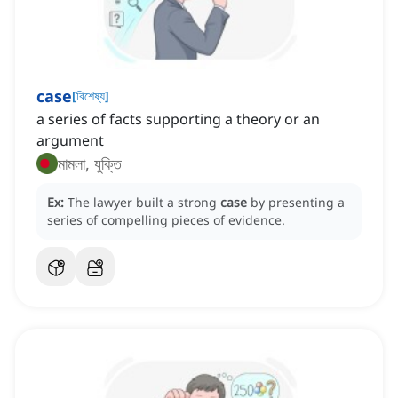
case
[
বিশেষ্য
]
a series of facts supporting a theory or an
argument
মামলা, যুক্তি
Ex:
The lawyer built a strong
case
by presenting a
series of compelling pieces of evidence.