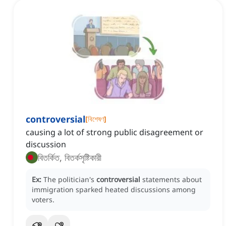
controversial
[
বিশেষণ
]
causing a lot of strong public disagreement or
discussion
বিতর্কিত, বিতর্কসৃষ্টিকারী
Ex:
The politician's
controversial
statements about
immigration sparked heated discussions among
voters.