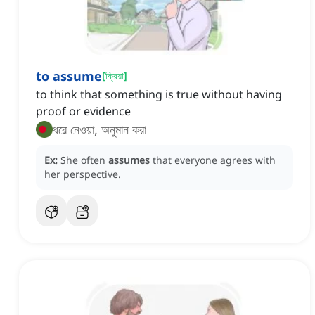
to assume
[
ক্রিয়া
]
to think that something is true without having
proof or evidence
ধরে নেওয়া, অনুমান করা
Ex:
She often
assumes
that everyone agrees with
her perspective.