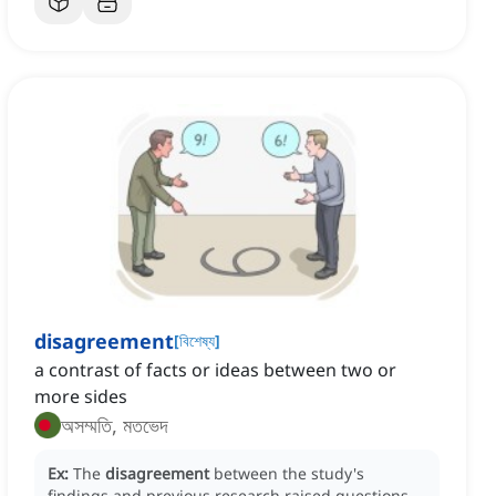
disagreement
[
বিশেষ্য
]
a contrast of facts or ideas between two or
more sides
অসম্মতি, মতভেদ
Ex:
The
disagreement
between the study's
findings and previous research raised questions.