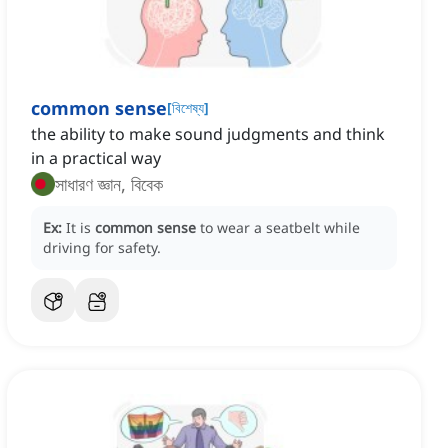
common sense
[
বিশেষ্য
]
the ability to make sound judgments and think
in a practical way
সাধারণ জ্ঞান, বিবেক
Ex:
It is
common sense
to wear a seatbelt while
driving for safety.