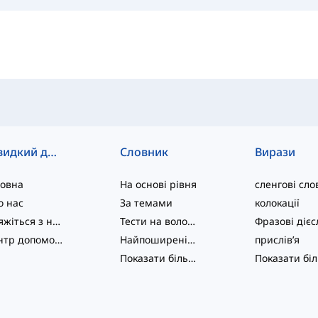
Швидкий доступ
Словник
Вирази
ловна
На основі рівня
сленгові сло
о нас
За темами
колокації
Зв'яжіться з нами
Тести на володіння мовою
Центр допомоги
Найпоширеніші
прислів’я
Показати більше
...