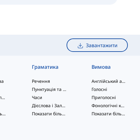
Завантажити
Граматика
Вимова
ва
Речення
Англійський алфавіт
Пунктуація та Орфографія
Голосні
Фразові дієслова
Часи
Приголосні
Дієслова і Залоги
Фонологічні концепції
Показати більше
...
Показати більше
...
Показати більше
...