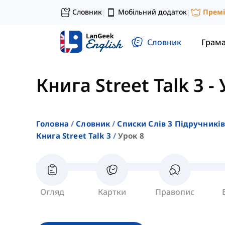
Словник
Мобільний додаток
Прем
|
|
Словник
Грам
Книга Street Talk 3
-
Головна
Словник
Списки Слів З Підручників
Книга Street Talk 3
Урок 8
Огляд
Картки
Правопис