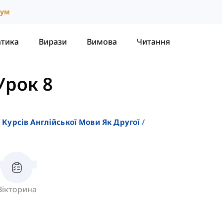
іум
атика
Вирази
Вимова
Читання
Урок 8
 Курсів Англійської Мови Як Другої
Вікторина