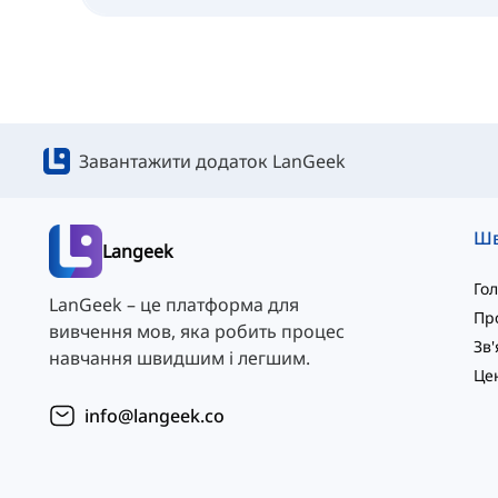
Завантажити додаток LanGeek
Langeek
Го
LanGeek – це платформа для
Пр
вивчення мов, яка робить процес
навчання швидшим і легшим.
info@langeek.co