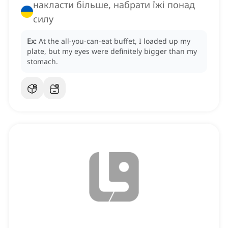
накласти більше, набрати їжі понад
силу
Ex:
At the all-you-can-eat buffet, I loaded up my
plate, but my eyes were definitely bigger than my
stomach.