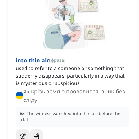
into thin air
[
фраза
]
used to refer to a someone or something that
suddenly disappears, particularly in a way that
is mysterious or suspicious
як крізь землю провалився, зник без
сліду
Ex:
The witness vanished into thin air before the
trial.