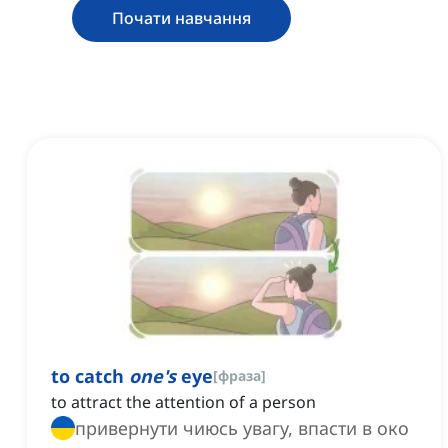
Почати навчання
to catch
one's
eye
[
фраза
]
to attract the attention of a person
привернути чиюсь увагу, впасти в око