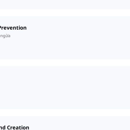
 Prevention
 ngừa
and Creation