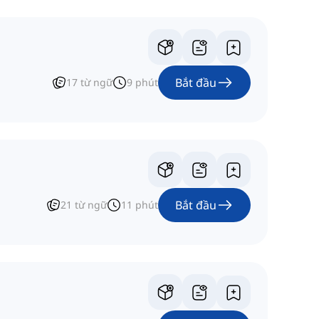
Bắt đầu
17
từ ngữ
9
phút
Bắt đầu
21
từ ngữ
11
phút