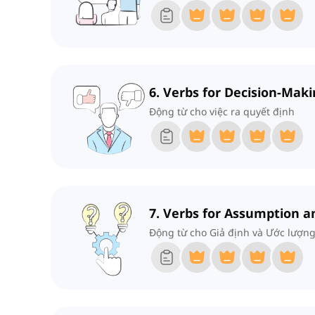
6. Verbs for Decision-Mak
Động từ cho việc ra quyết định
7. Verbs for Assumption a
Động từ cho Giả định và Ước lượn