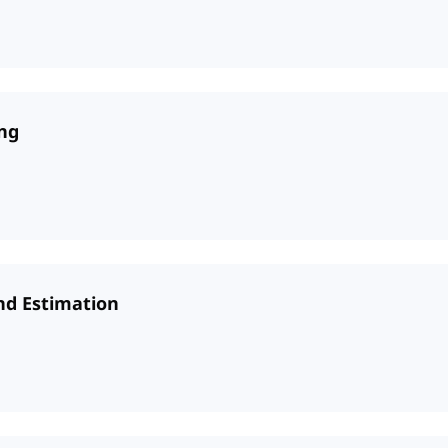
ing
nd Estimation
g