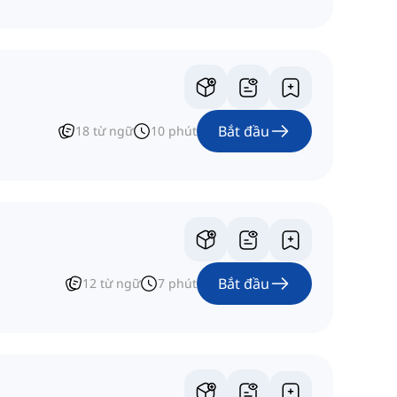
Bắt đầu
18
từ ngữ
10
phút
Bắt đầu
12
từ ngữ
7
phút