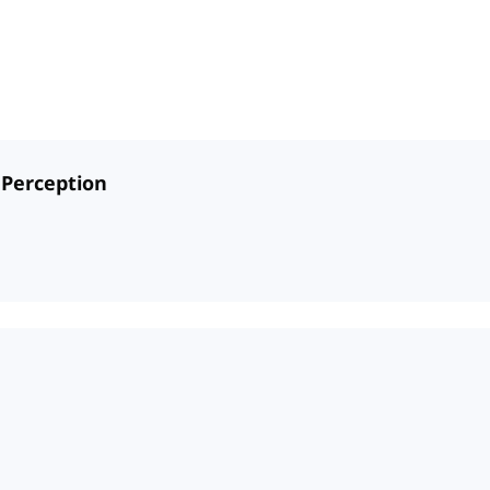
 Perception