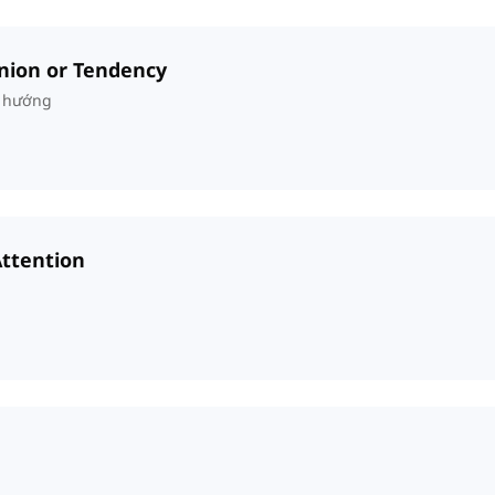
inion or Tendency
u hướng
Attention