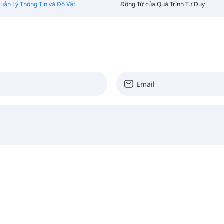
uản Lý Thông Tin và Đồ Vật
Động Từ của Quá Trình Tư Duy