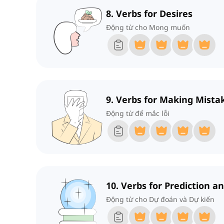
8. Verbs for Desires
Động từ cho Mong muốn
9. Verbs for Making Mista
Động từ để mắc lỗi
10. Verbs for Prediction a
Động từ cho Dự đoán và Dự kiến