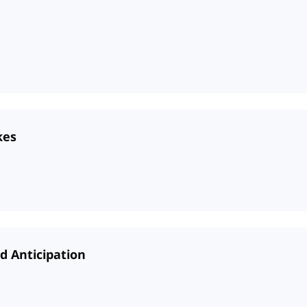
kes
nd Anticipation