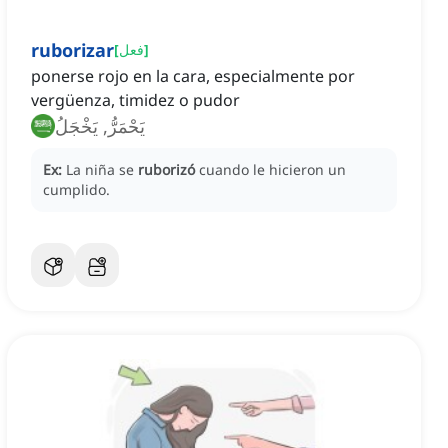
ruborizar
]
فعل
[
ponerse rojo en la cara, especialmente por
vergüenza, timidez o pudor
يَحْمَرُّ, يَخْجَلُ
Ex:
La niña se
ruborizó
cuando le hicieron un
cumplido.