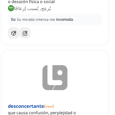
o desazón física o social
يُزعِج, يُسبب إزعاجًا
Ex:
Su mirada intensa me
incomoda
.
desconcertante
]
صفة
[
que causa confusión, perplejidad o