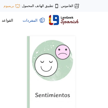
القاموس
تطبيق الهاتف المحمول
بريميوم
|
|
المفردات
القواعد