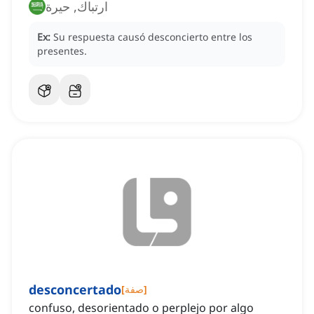
ارتباك, حيرة
Ex:
Su respuesta causó desconcierto entre los
presentes.
desconcertado
]
صفة
[
confuso, desorientado o perplejo por algo