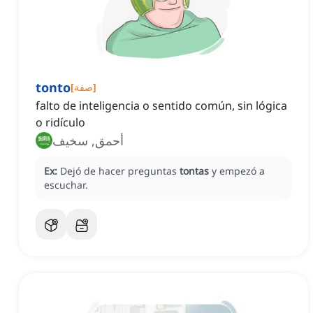
tonto
]
صفة
[
falto de inteligencia o sentido común, sin lógica
o ridículo
أحمق, سخيف
Ex:
Dejó de hacer preguntas
tontas
y empezó a
escuchar.