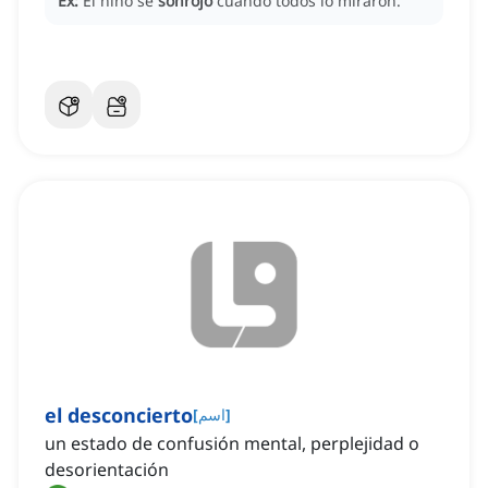
Ex:
El niño se
sonrojó
cuando todos lo miraron.
el desconcierto
]
اسم
[
un estado de confusión mental, perplejidad o
desorientación