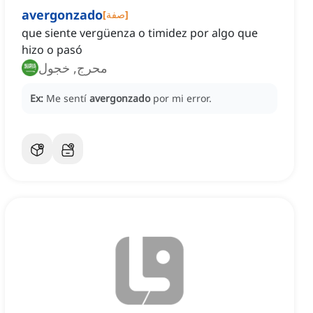
avergonzado
]
صفة
[
que siente vergüenza o timidez por algo que
hizo o pasó
محرج, خجول
Ex:
Me sentí
avergonzado
por mi error.