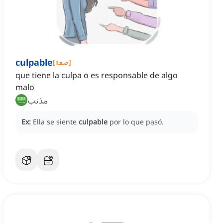
culpable
]
صفة
[
que tiene la culpa o es responsable de algo
malo
مذنب
Ex:
Ella se siente
culpable
por lo que pasó.