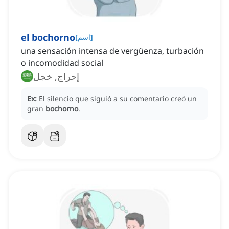
el bochorno
]
اسم
[
una sensación intensa de vergüenza, turbación
o incomodidad social
إحراج, خجل
Ex:
El silencio que siguió a su comentario creó un
gran
bochorno
.