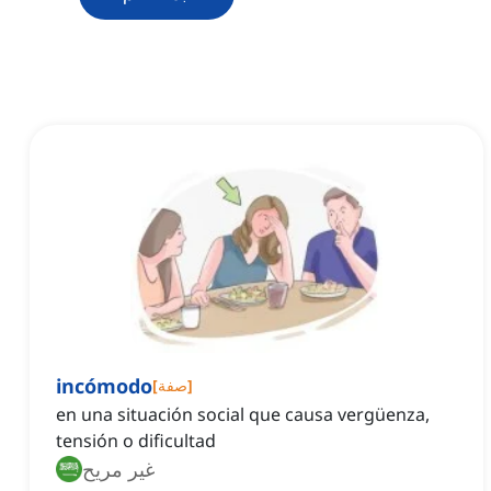
incómodo
]
صفة
[
en una situación social que causa vergüenza,
tensión o dificultad
غير مريح