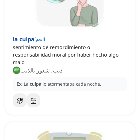
la culpa
]
اسم
[
sentimiento de remordimiento o
responsabilidad moral por haber hecho algo
malo
ذنب, شعور بالذنب
Ex:
La
culpa
lo atormentaba cada noche.