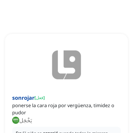
sonrojar
]
فعل
[
ponerse la cara roja por vergüenza, timidez o
pudor
يَخْجَل