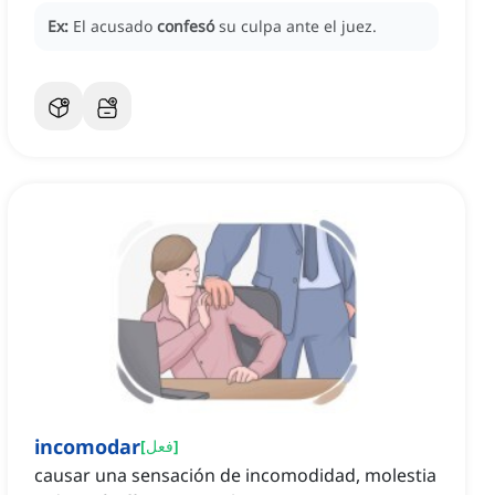
Ex:
El acusado
confesó
su culpa ante el juez.
incomodar
]
فعل
[
causar una sensación de incomodidad, molestia