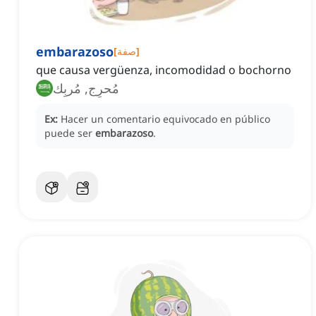
embarazoso
]
صفة
[
que causa vergüenza, incomodidad o bochorno
مُحرِج, مُربِك
Ex:
Hacer un comentario equivocado en público
puede ser
embarazoso
.