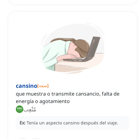
cansino
]
صفة
[
que muestra o transmite cansancio, falta de
energía o agotamiento
مُتْعِب
Ex:
Tenía un aspecto cansino después del viaje.