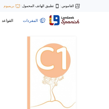
القاموس
تطبيق الهاتف المحمول
بريميوم
|
|
المفردات
القواعد