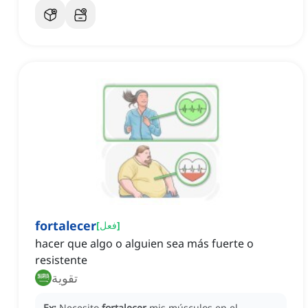
fortalecer
]
فعل
[
hacer que algo o alguien sea más fuerte o
resistente
تقوية
Ex:
Necesito
fortalecer
mis músculos en el