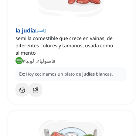
la judía
]
اسم
[
semilla comestible que crece en vainas, de
diferentes colores y tamaños, usada como
alimento
فاصولياء, لوبياء
Ex:
Hoy cocinamos un plato de
judías
blancas.