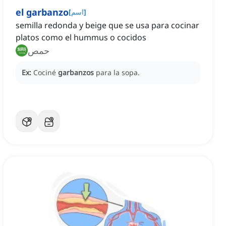
el garbanzo
]
اسم
[
semilla redonda y beige que se usa para cocinar
platos como el hummus o cocidos
حمص
Ex:
Cociné
garbanzos
para la sopa.