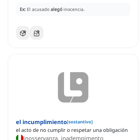
Ex:
El acusado
alegó
inocencia.
el incumplimiento
[
sostantivo
]
el acto de no cumplir o respetar una obligación
inosservanza, inadempimento