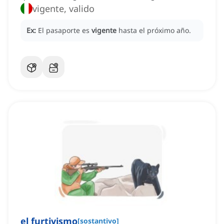
vigente, valido
Ex:
El pasaporte es
vigente
hasta el próximo año.
el furtivismo
[
sostantivo
]