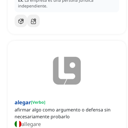
Ex:
La empresa es una persona jurídica
independiente.
alegar
[
Verbo
]
afirmar algo como argumento o defensa sin
necesariamente probarlo
allegare