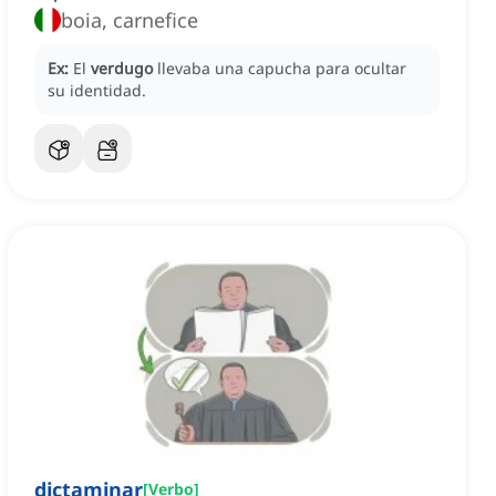
boia, carnefice
Ex:
El
verdugo
llevaba una capucha para ocultar
su identidad.
dictaminar
[
Verbo
]