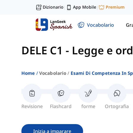
Dizionario
App Mobile
Premium
|
|
Vocabolario
Gr
DELE C1
-
Legge e ord
Home
Vocabolario
Esami Di Competenza In S
Revisione
Flashcard
forme
Ortografia
Inizia a imparare