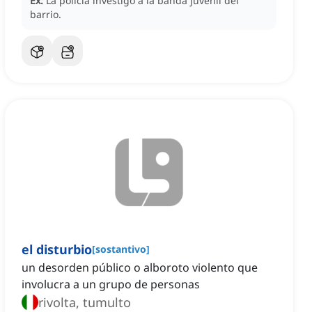
Ex:
La policía investigó a la banda juvenil del
barrio.
el disturbio
[
sostantivo
]
un desorden público o alboroto violento que
involucra a un grupo de personas
rivolta, tumulto