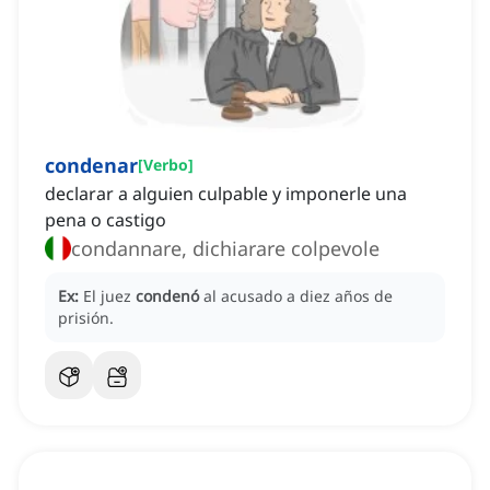
condenar
[
Verbo
]
declarar a alguien culpable y imponerle una
pena o castigo
condannare, dichiarare colpevole
Ex:
El juez
condenó
al acusado a diez años de
prisión.