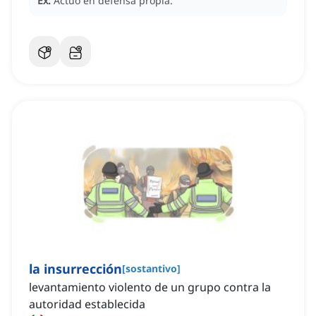
Ex:
Actuó en defensa propia.
la insurrección
[
sostantivo
]
levantamiento violento de un grupo contra la
autoridad establecida