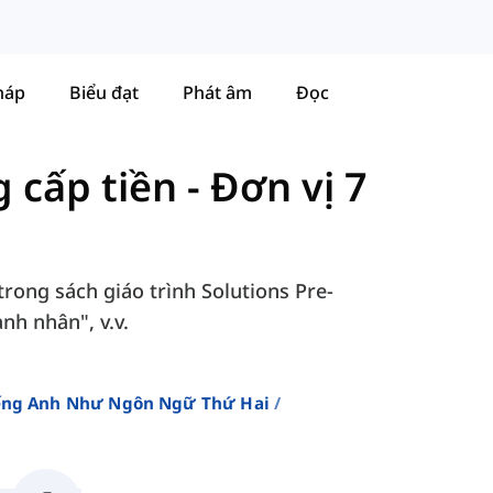
háp
Biểu đạt
Phát âm
Đọc
g cấp tiền
-
Đơn vị 7
trong sách giáo trình Solutions Pre-
anh nhân", v.v.
iếng Anh Như Ngôn Ngữ Thứ Hai