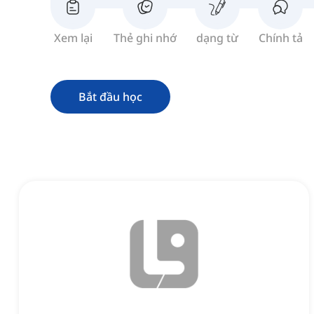
Xem lại
Thẻ ghi nhớ
dạng từ
Chính tả
Bắt đầu học