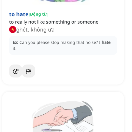
to hate
[
Động từ
]
to really not like something or someone
ghét, không ưa
Ex:
Can you please stop making that noise?
I
hate
it.