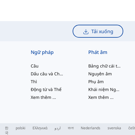
Tải xuống
Ngữ pháp
Phát âm
Câu
Bảng chữ cái tiếng Anh
Dấu câu và Chính tả
Nguyên âm
Thì
Phụ âm
Động từ và Thể
Khái niệm Ngữ âm học
Xem thêm
...
Xem thêm
...
한
polski
Ελληνικά
اردو
বাংলা
Nederlands
svenska
češ
국