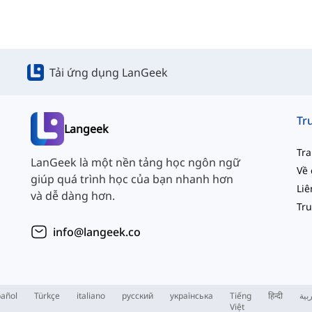
Tải ứng dụng LanGeek
Langeek
Tr
LanGeek là một nền tảng học ngôn ngữ
Về 
giúp quá trình học của bạn nhanh hơn
và dễ dàng hơn.
info@langeek.co
añol
Türkçe
italiano
русский
українська
Tiếng
हिन्दी
بية
Việt