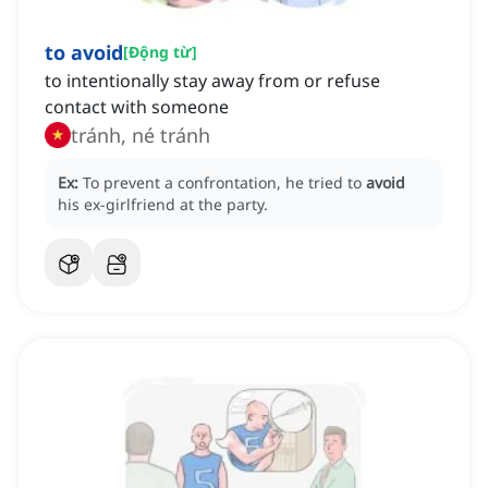
to avoid
[
Động từ
]
to intentionally stay away from or refuse
contact with someone
tránh, né tránh
Ex:
To prevent a confrontation, he tried to
avoid
his ex-girlfriend at the party.