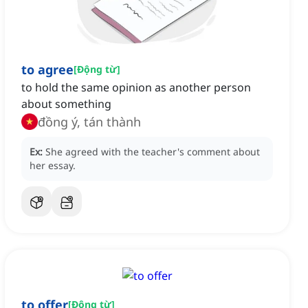
to agree
[
Động từ
]
to hold the same opinion as another person
about something
đồng ý, tán thành
Ex:
She agreed with the teacher's comment about
her essay.
to offer
[
Động từ
]