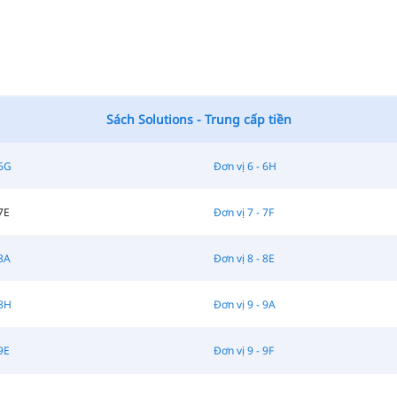
Sách Solutions - Trung cấp tiền
 6G
Đơn vị 6 - 6H
7E
Đơn vị 7 - 7F
 8A
Đơn vị 8 - 8E
 8H
Đơn vị 9 - 9A
9E
Đơn vị 9 - 9F