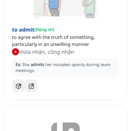
to admit
[
Động từ
]
to agree with the truth of something,
particularly in an unwilling manner
thừa nhận, công nhận
Ex:
She
admits
her mistakes openly during team
meetings.