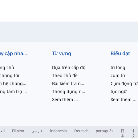
Truy cập nhanh
Từ vựng
Biểu đạt
ang chủ
Dựa trên cấp độ
từ lóng
chúng tôi
Theo chủ đề
cụm từ
Liên hệ chúng tôi
Bài kiểm tra năng lực
Cụm động từ
Trung tâm trợ giúp
Thông dụng nhất
tục ngữ
Xem thêm
...
Xem thêm
...
العر
Filipino
فارسی
Indonesia
Deutsch
português
日
中
本
文