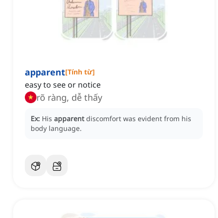
apparent
[
Tính từ
]
easy to see or notice
rõ ràng, dễ thấy
Ex:
His
apparent
discomfort was evident from his
body language.