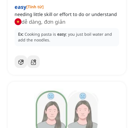
easy
[
Tính từ
]
needing little skill or effort to do or understand
dễ dàng, đơn giản
Ex:
Cooking pasta is
easy
; you just boil water and
add the noodles.