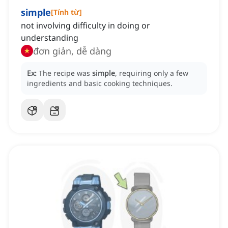
simple
[
Tính từ
]
not involving difficulty in doing or
understanding
đơn giản, dễ dàng
Ex:
The recipe was
simple
, requiring only a few
ingredients and basic cooking techniques.