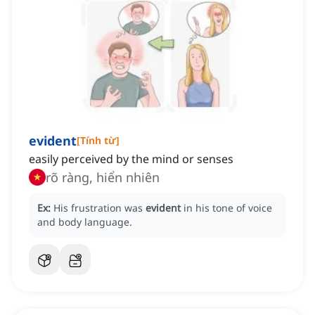
evident
[
Tính từ
]
easily perceived by the mind or senses
rõ ràng, hiển nhiên
Ex:
His frustration was
evident
in his tone of voice
and body language.