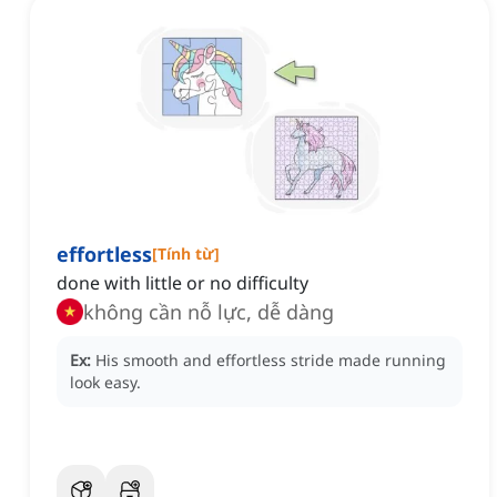
effortless
[
Tính từ
]
done with little or no difficulty
không cần nỗ lực, dễ dàng
Ex:
His smooth and effortless stride made running
look easy.