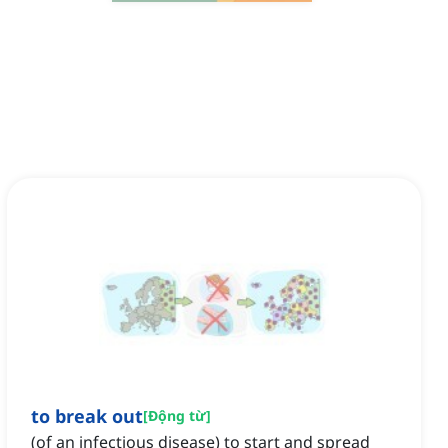
to break out
[
Động từ
]
(of an infectious disease) to start and spread