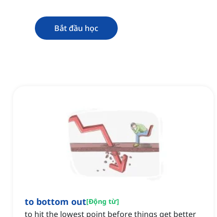
Bắt đầu học
to bottom out
[
Động từ
]
to hit the lowest point before things get better