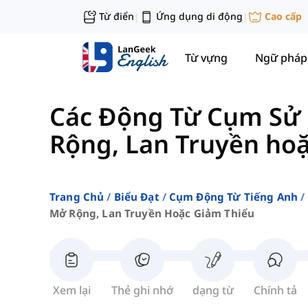
Từ điển
Ứng dụng di động
Cao cấp
|
|
Từ vựng
Ngữ pháp
Các Động Từ Cụm Sử 
Rộng, Lan Truyền ho
Trang Chủ
Biểu Đạt
Cụm Động Từ Tiếng Anh
Mở Rộng, Lan Truyền Hoặc Giảm Thiểu
Xem lại
Thẻ ghi nhớ
dạng từ
Chính tả