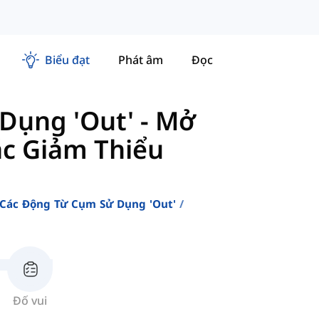
Biểu đạt
Phát âm
Đọc
Dụng 'Out'
-
Mở
ặc Giảm Thiểu
Các Động Từ Cụm Sử Dụng 'out'
Đố vui