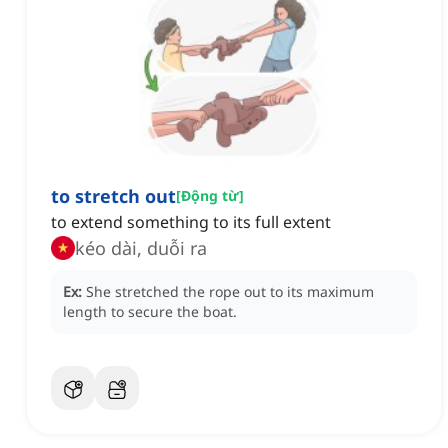
to stretch out
[
Động từ
]
to extend something to its full extent
kéo dài, duỗi ra
Ex:
She stretched the rope out to its maximum
length to secure the boat.