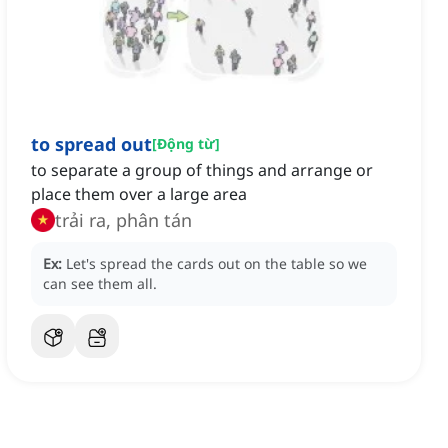
to spread out
[
Động từ
]
to separate a group of things and arrange or
place them over a large area
trải ra, phân tán
Ex:
Let's spread the cards out on the table so we
can see them all.