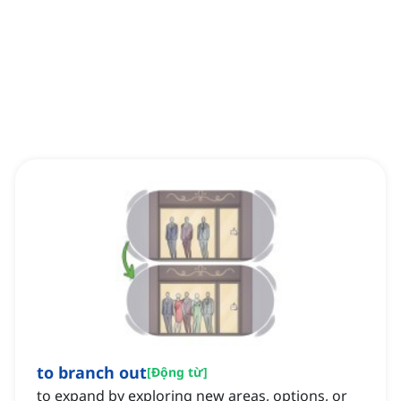
to branch out
[
Động từ
]
to expand by exploring new areas, options, or