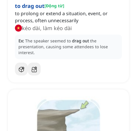
to drag out
[
Động từ
]
to prolong or extend a situation, event, or
process, often unnecessarily
kéo dài, làm kéo dài
Ex:
The speaker seemed to
drag out
the
presentation, causing some attendees to lose
interest.