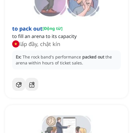
to pack out
[
Động từ
]
to fill an arena to its capacity
lấp đầy, chật kín
Ex:
The rock band's performance
packed out
the
arena within hours of ticket sales.