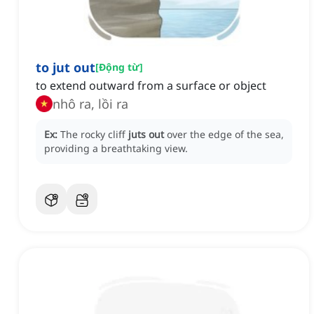
to jut out
[
Động từ
]
to extend outward from a surface or object
nhô ra, lồi ra
Ex:
The rocky cliff
juts out
over the edge of the sea,
providing a breathtaking view.