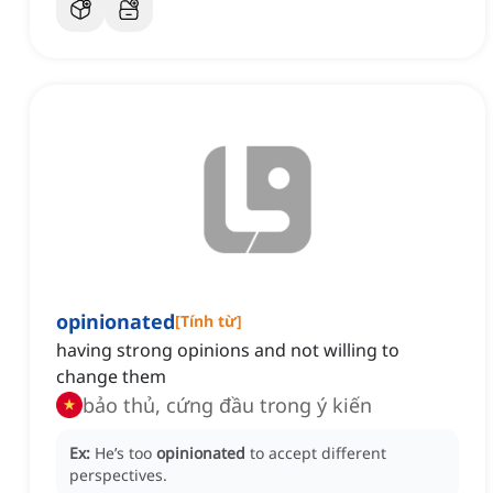
opinionated
[
Tính từ
]
having strong opinions and not willing to
change them
bảo thủ, cứng đầu trong ý kiến
Ex:
He’s too
opinionated
to accept different
perspectives.