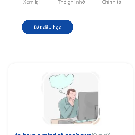
Xem lại
Thẻ ghi nhớ
Chính tả
Bắt đầu học
[
Cụm từ
]