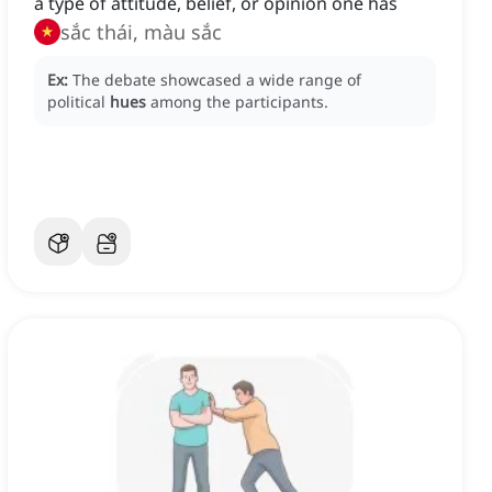
a type of attitude, belief, or opinion one has
sắc thái, màu sắc
Ex:
The debate showcased a wide range of
political
hues
among the participants.