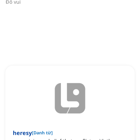
Đố vui
heresy
[
Danh từ
]