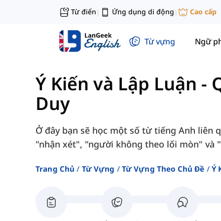
Từ điển
Ứng dụng di động
Cao cấp
|
|
Từ vựng
Ngữ p
Ý Kiến và Lập Luận
-
Duy
Ở đây bạn sẽ học một số từ tiếng Anh liên
"nhận xét", "người không theo lối mòn" và "
Trang Chủ
Từ Vựng
Từ Vựng Theo Chủ Đề
Ý 