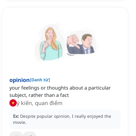
opinion
[
Danh từ
]
your feelings or thoughts about a particular
subject, rather than a fact
ý kiến, quan điểm
Ex:
Despite popular opinion, I really enjoyed the
movie.