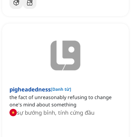
pigheadedness
[
Danh từ
]
the fact of unreasonably refusing to change
one's mind about something
sự bướng bỉnh, tính cứng đầu