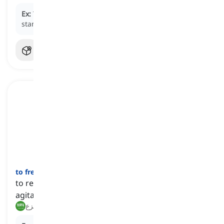
Ex:
The loud noise caused the crowd to panic and
stampede.
]
فعل
[
to freak
to react with extreme or irrational fear, anxiety, or
agitation
ينفعل, يفزع