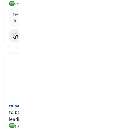
يخشى, يخاف
Ex:
He
feared
that his secrets would come to light
during the investigation.
]
فعل
[
to panic
to be suddenly overwhelmed by intense fear, often
leading to irrational or wild actions
ذعر, فزع