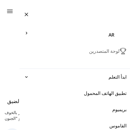
ation
AR
لوحة المتصدرين
ابدأ التعلم
التعبيرات
تطبيق الهاتف المحمول
أفعال إثارة المشاعر
-
أفعال للتعبير عن الخوف والضيق
بريميوم
القواعد
هنا سوف تتعلم بعض الأفعال الإنجليزية التي تشير إلى الشعور بالخوف
والضيق مثل "الذعر"، "القلق"، و "الجنون".
القاموس
المفردات