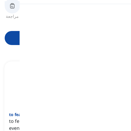
النطق
اختبار قصير
الهجاء
بطاقات الفلاش
مراجعة
الصيغ
قراءة
ابدأ التعلم
]
فعل
[
to fear
to feel anxious or afraid about a likely situation or
event