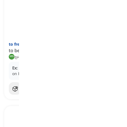
]
فعل
[
to fret
to be anxious about something minor or uncertain
يقلق, ينزعج
Ex:
She
fretted
about whether she had left the stove
on before leaving the house.