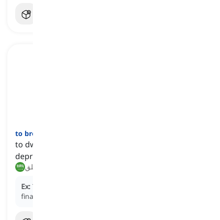
]
فعل
[
to brood
to dwell on one’s troubles or worries in a
depressed way
يستغرق في التفكير, يتأمل بقلق
Ex:
The rainy weather made her brood about her
financial struggles.