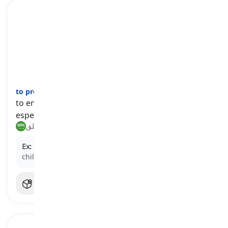
]
فعل
[
to preoccupy
to engage someone's mind or attention fully,
especially with worries or concerns
يشغل بال, يقلق
Ex:
She has been
preoccupied
with worries about her
children's health and safety.