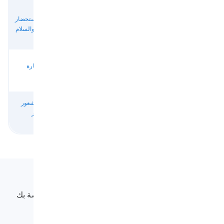
أفعال
أفعال
أفعال
لاستحضار
أفعال لاستحضار
لاستحضار
لاستحضار
المشاعر
الاهتمام والسلام
الإثارة
البهجة
السلبية
أفعال للتعبير
أفعال
أفعال لإثارة
أفعال لإثارة
عن الخوف
لاستحضار
الارتباك
الغضب
والضيق
الخوف والضيق
أفعال للتعبير
أفعال للشعور
عن المشاعر
بالمشاعر
السلبية
الإيجابية
Langeek
LanGeek هي منصة لتعلم اللغة تجعل عملية التعلم الخاصة بك
أسرع وأسهل.