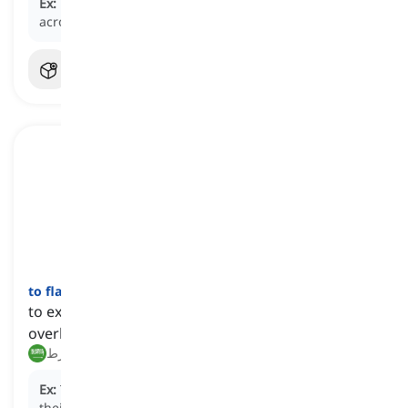
Ex:
He
freaked
at the sight of the snake slithering
across the path.
]
فعل
[
to flap
to express agitation, make a fuss, or become
overly concerned or worked up about something
يثير ضجة, يقلق بشكل مفرط
Ex:
The parent started to
flap
when they realized
their child was running late for school.