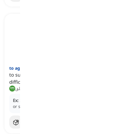
]
فعل
[
to agonize
to suffer mental pain or intense worry about a
difficult decision or situation
يعاني, يقلق
Ex:
She
agonized
over whether to accept the job offer
or stay in her current position.