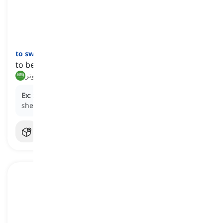
]
فعل
[
to sweat
to be worried or anxious about something
يقلق, يتوتر
Ex:
She
sweated
over the upcoming exam, fearing
she hadn't studied enough.