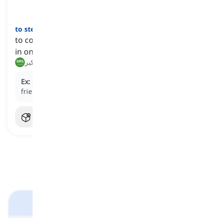
]
فعل
[
to stew
to continuously worry or allow a problem to linger
in one's mind, causing discomfort or anxiety
يقلق, يُعيد التفكير
Ex:
She
stewed
over the argument she had with her
friend, replaying it in her mind.
أفعال إثارة المشاعر