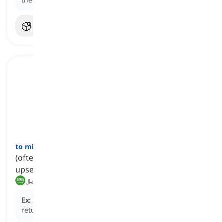
]
فعل
[
to mind
(often used in negative or question form) to be
upset, offended, or bothered by something
مانع, يضايق
Ex:
I don't
mind
if you borrow my book, just please
return it when you're done.