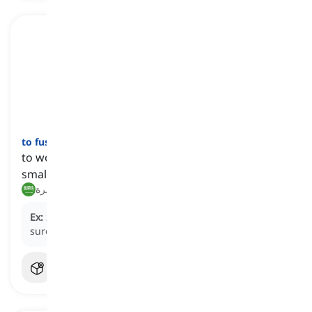
]
فعل
[
to fuss
to worry too much or pay too much attention to
small details
يقلق أكثر من اللازم, يهتم كثيرا بالتفاصيل الصغيرة
Ex:
She fussed over every detail of the party, making
sure everything was perfect.