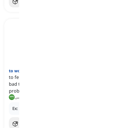
]
فعل
[
to worry
to feel upset and nervous because we think about
bad things that might happen to us or our
problems
يقلق, يخشى
Ex:
She tends to
worry
about upcoming exams.