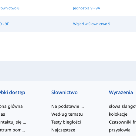
łownictwo 8
Jednostka 9 - 9A
9 - 9E
Wgląd w Słownictwo 9
ybki dostęp
Słownictwo
Wyrażenia
rona główna
Na podstawie poziomu
słowa slang
nas
Według tematu
kolokacje
Skontaktuj się z nami
Testy biegłości
Centrum pomocy
Najczęstsze
przysłowia