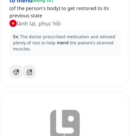
to mend
[
Động từ
]
(of the person's body) to get restored to its
previous state
lành lại, phục hồi
Ex:
The doctor prescribed medication and advised
plenty of rest to help
mend
the patient's strained
muscles.