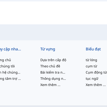
Truy cập nhanh
Từ vựng
Biểu đạt
ang chủ
Dựa trên cấp độ
từ lóng
chúng tôi
Theo chủ đề
cụm từ
Liên hệ chúng tôi
Bài kiểm tra năng lực
Cụm động từ
Trung tâm trợ giúp
Thông dụng nhất
tục ngữ
Xem thêm
...
Xem thêm
...