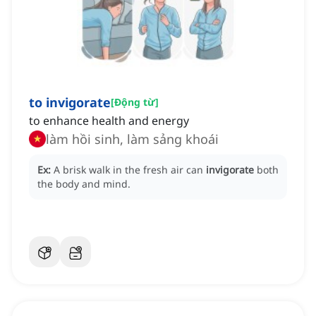
to invigorate
[
Động từ
]
to enhance health and energy
làm hồi sinh, làm sảng khoái
Ex:
A brisk walk in the fresh air can
invigorate
both
the body and mind.