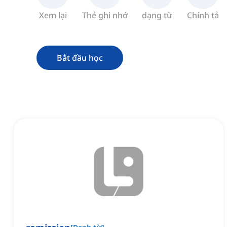
Xem lại
Thẻ ghi nhớ
dạng từ
Chính tả
Bắt đầu học