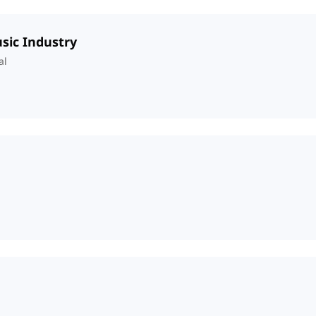
usic Industry
al