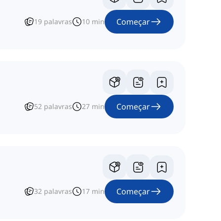
Começar
19
palavras
10
min
Começar
52
palavras
27
min
Começar
32
palavras
17
min