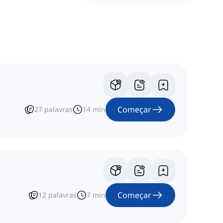
Começar
27
palavras
14
min
Começar
12
palavras
7
min