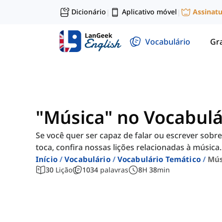
Dicionário
Aplicativo móvel
Assinat
|
|
Vocabulário
Gr
"Música" no Vocabulá
Se você quer ser capaz de falar ou escrever sob
toca, confira nossas lições relacionadas à música.
Início
Vocabulário
Vocabulário Temático
Mús
30
Lição
1034
palavras
8
H
38
min