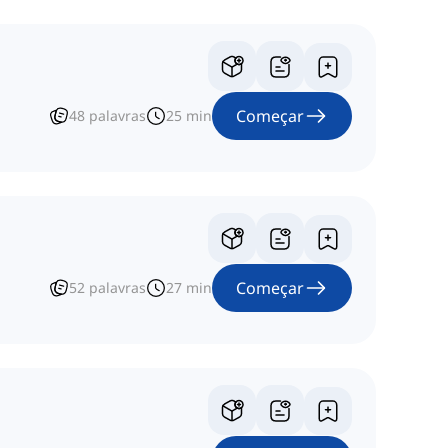
Começar
48
palavras
25
min
Começar
52
palavras
27
min