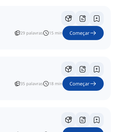
Começar
29
palavras
15
min
Começar
35
palavras
18
min