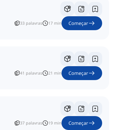
Começar
33
palavras
17
min
Começar
41
palavras
21
min
Começar
37
palavras
19
min