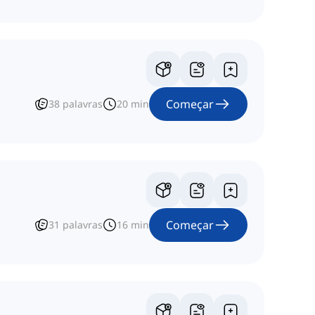
Começar
38
palavras
20
min
Começar
31
palavras
16
min