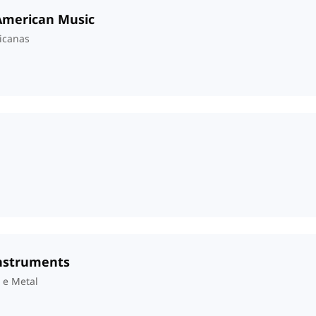
-American Music
icanas
Instruments
 e Metal