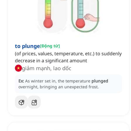
to plunge
[
Động từ
]
(of prices, values, temperature, etc.) to suddenly
decrease in a significant amount
giảm mạnh, lao dốc
Ex:
As winter set in, the temperature
plunged
overnight, bringing an unexpected frost.