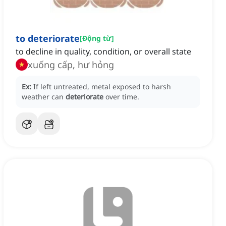
to deteriorate
[
Động từ
]
to decline in quality, condition, or overall state
xuống cấp, hư hỏng
Ex:
If left untreated, metal exposed to harsh
weather can
deteriorate
over time.