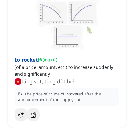
to rocket
[
Động từ
]
(of a price, amount, etc.) to increase suddenly
and significantly
tăng vọt, tăng đột biến
Ex:
The price of crude oil
rocketed
after the
announcement of the supply cut.