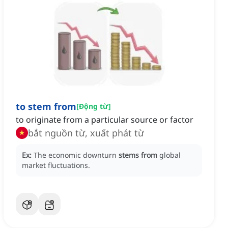
to stem from
[
Động từ
]
to originate from a particular source or factor
bắt nguồn từ, xuất phát từ
Ex:
The economic downturn
stems from
global
market fluctuations.