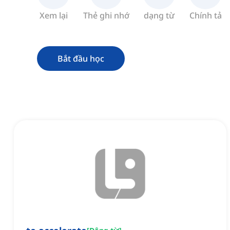
Xem lại
Thẻ ghi nhớ
dạng từ
Chính tả
Bắt đầu học