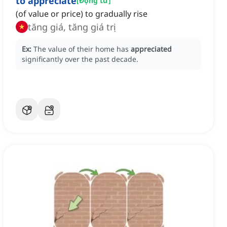
to appreciate
[
Động từ
]
(of value or price) to gradually rise
tăng giá, tăng giá trị
Ex:
The value of their home has
appreciated
significantly over the past decade.