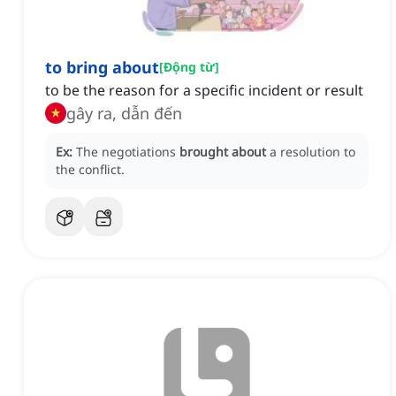
to bring about
[
Động từ
]
to be the reason for a specific incident or result
gây ra, dẫn đến
Ex:
The negotiations
brought about
a resolution to
the conflict.