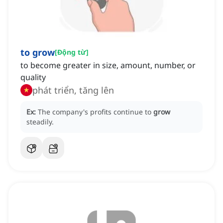
to grow
[
Động từ
]
to become greater in size, amount, number, or
quality
phát triển, tăng lên
Ex:
The company's profits continue to
grow
steadily.