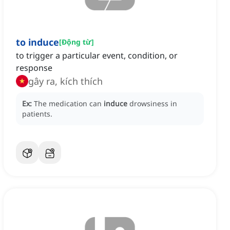
to induce
[
Động từ
]
to trigger a particular event, condition, or
response
gây ra, kích thích
Ex:
The medication can
induce
drowsiness in
patients.