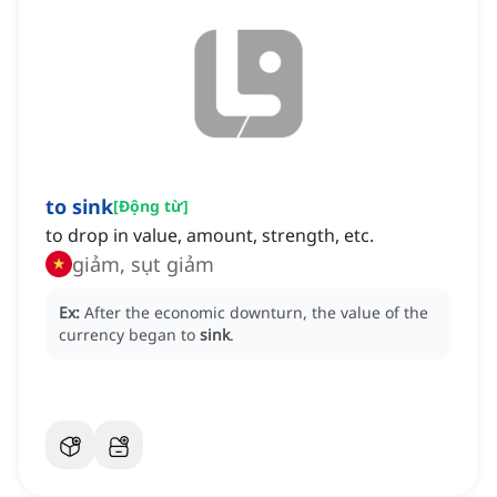
to sink
[
Động từ
]
to drop in value, amount, strength, etc.
giảm, sụt giảm
Ex:
After the economic downturn, the value of the
currency began to
sink
.