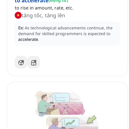
to accelerate
[
Động từ
]
to rise in amount, rate, etc.
tăng tốc, tăng lên
Ex:
As technological advancements continue, the
demand for skilled programmers is expected to
accelerate
.