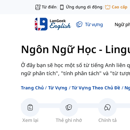
Từ điển
Ứng dụng di động
Cao cấp
|
|
Từ vựng
Ngữ p
Ngôn Ngữ Học
-
Ling
Ở đây bạn sẽ học một số từ tiếng Anh liên
ngữ phân tích", "tính phân tách" và "từ tượ
Trang Chủ
Từ Vựng
Từ Vựng Theo Chủ Đề
Ng
Xem lại
Thẻ ghi nhớ
Chính tả