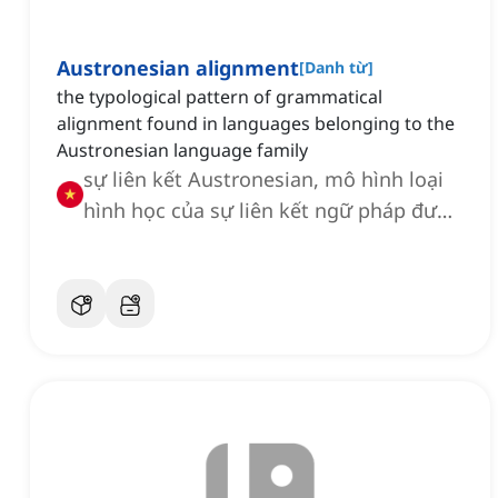
Austronesian alignment
[
Danh từ
]
the typological pattern of grammatical
alignment found in languages belonging to the
Austronesian language family
sự liên kết Austronesian, mô hình loại
hình học của sự liên kết ngữ pháp được
tìm thấy trong các ngôn ngữ thuộc họ
ngôn ngữ Austronesian