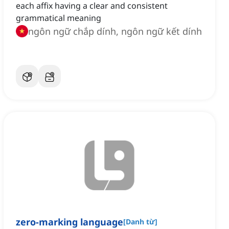
each affix having a clear and consistent
grammatical meaning
ngôn ngữ chắp dính, ngôn ngữ kết dính
zero-marking language
[
Danh từ
]