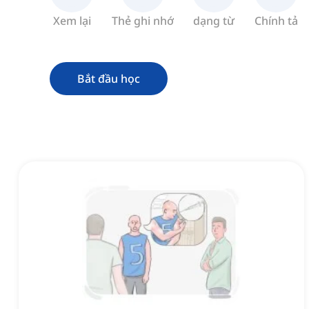
Xem lại
Thẻ ghi nhớ
dạng từ
Chính tả
Bắt đầu học