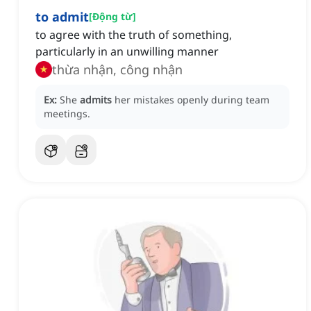
to admit
[
Động từ
]
to agree with the truth of something,
particularly in an unwilling manner
thừa nhận, công nhận
Ex:
She
admits
her mistakes openly during team
meetings.