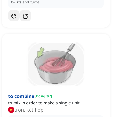
twists and turns.
to combine
[
Động từ
]
to mix in order to make a single unit
trộn, kết hợp