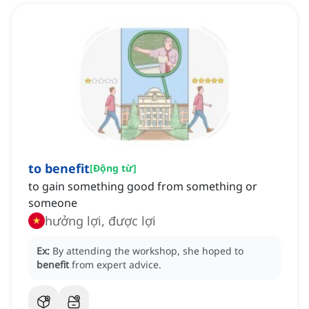
to benefit
[
Động từ
]
to gain something good from something or
someone
hưởng lợi, được lợi
Ex:
By attending the workshop, she hoped to
benefit
from expert advice.