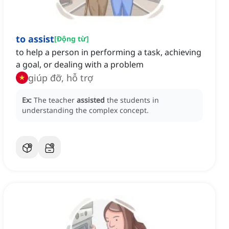
to assist
[
Động từ
]
to help a person in performing a task, achieving
a goal, or dealing with a problem
giúp đỡ, hỗ trợ
Ex:
The teacher
assisted
the students in
understanding the complex concept.