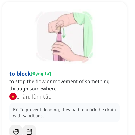
to block
[
Động từ
]
to stop the flow or movement of something
through somewhere
chặn, làm tắc
Ex:
To prevent flooding, they had to
block
the drain
with sandbags.