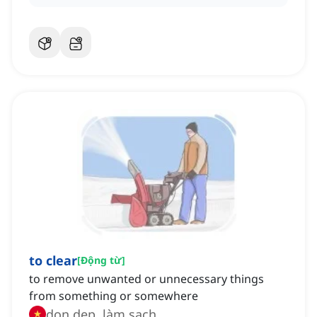
to clear
[
Động từ
]
to remove unwanted or unnecessary things
from something or somewhere
dọn dẹp, làm sạch