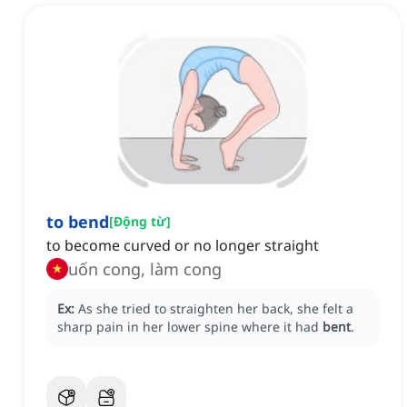
to bend
[
Động từ
]
to become curved or no longer straight
uốn cong, làm cong
Ex:
As she tried to straighten her back, she felt a
sharp pain in her lower spine where it had
bent
.