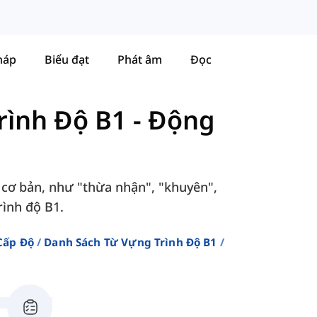
háp
Biểu đạt
Phát âm
Đọc
rình Độ B1
-
Động
 cơ bản, như "thừa nhận", "khuyên",
rình độ B1.
Cấp Độ
Danh Sách Từ Vựng Trình Độ B1