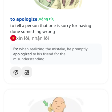
to apologize
[
Động từ
]
to tell a person that one is sorry for having
done something wrong
xin lỗi, nhận lỗi
Ex:
When realizing the mistake, he promptly
apologized
to his friend for the
misunderstanding.