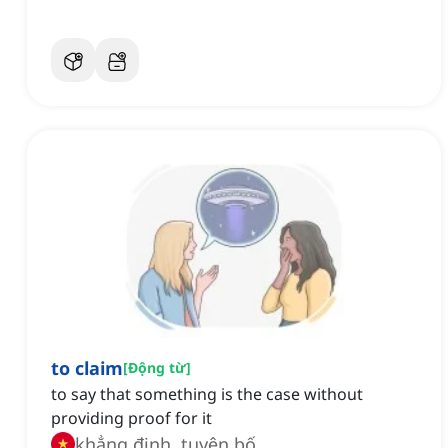
to claim
[
Động từ
]
to say that something is the case without
providing proof for it
khẳng định, tuyên bố