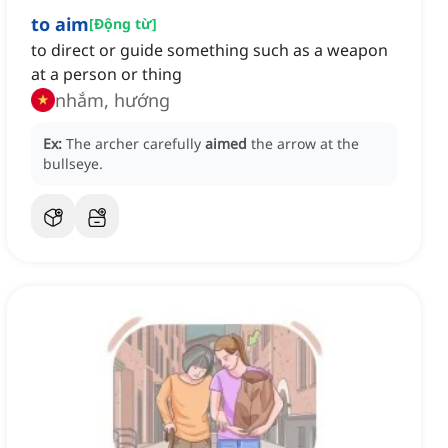
to aim
[
Động từ
]
to direct or guide something such as a weapon
at a person or thing
nhắm, hướng
Ex:
The archer carefully
aimed
the arrow at the
bullseye.