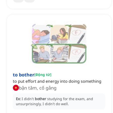
to bother
[
Động từ
]
to put effort and energy into doing something
bận tâm, cố gắng
Ex:
I didn't
bother
studying for the exam, and
unsurprisingly, I didn't do well.