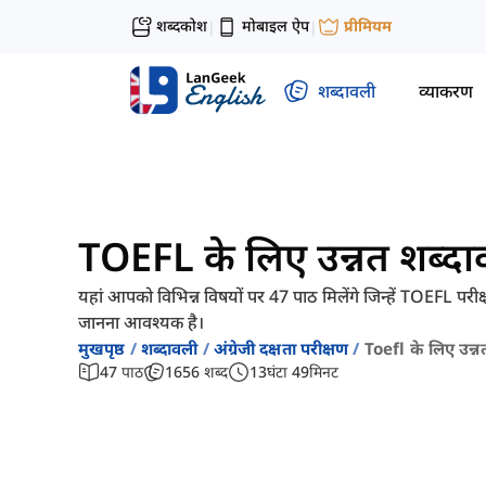
शब्दकोश
मोबाइल ऐप
प्रीमियम
|
|
शब्दावली
व्याकरण
TOEFL के लिए उन्नत शब्दा
यहां आपको विभिन्न विषयों पर 47 पाठ मिलेंगे जिन्हें TOEFL परीक
जानना आवश्यक है।
मुखपृष्ठ
शब्दावली
अंग्रेजी दक्षता परीक्षण
Toefl के लिए उन्न
47
पाठ
1656
शब्द
13
घंटा
49
मिनट