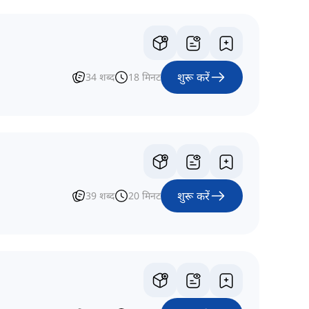
शुरू करें
34
शब्द
18
मिनट
शुरू करें
39
शब्द
20
मिनट