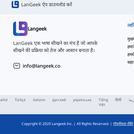
LanGeek ऐप डाउनलोड करें
त्वर
Langeek
मुखपृ
LanGeek एक भाषा सीखने का मंच है जो आपके
हमारे
सीखने की प्रक्रिया को तेज और आसान बनाता है।
हमसे
सहाय
info@langeek.co
añol
Türkçe
italiano
русский
українська
Tiếng
हिन्दी
بية
Việt
Copyright © 2020 Langeek Inc.
|
All Rights Reserved.
|
गोपनीयता नीति