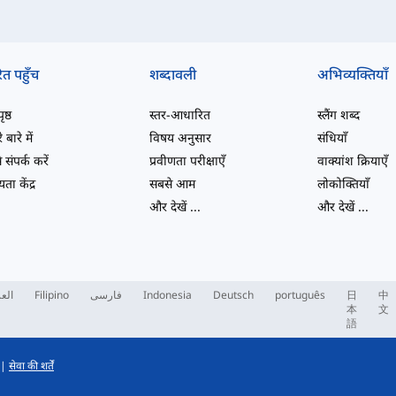
ित पहुँच
शब्दावली
अभिव्यक्तियाँ
ष्ठ
स्तर-आधारित
स्लैंग शब्द
 बारे में
विषय अनुसार
संधियाँ
 संपर्क करें
प्रवीणता परीक्षाएँ
वाक्यांश क्रियाएँ
ता केंद्र
सबसे आम
लोकोक्तियाँ
और देखें
...
और देखें
...
العر
Filipino
فارسی
Indonesia
Deutsch
português
日
中
本
文
語
|
सेवा की शर्तें