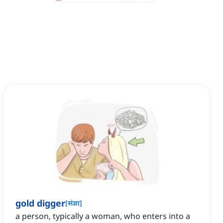
gold digger
[
संज्ञा
]
a person, typically a woman, who enters into a