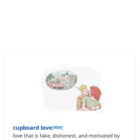
cupboard love
[
संज्ञा
]
love that is fake, dishonest, and motivated by