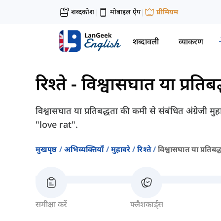
शब्दकोश
मोबाइल ऐप
प्रीमियम
|
|
शब्दावली
व्याकरण
रिश्ते
-
विश्वासघात या प्रति
विश्वासघात या प्रतिबद्धता की कमी से संबंधित अंग्रेजी म
"love rat".
मुखपृष्ठ
अभिव्यक्तियाँ
मुहावरे
रिश्ते
विश्वासघात या प्रतिब
समीक्षा करें
फ्लैशकार्ड्स