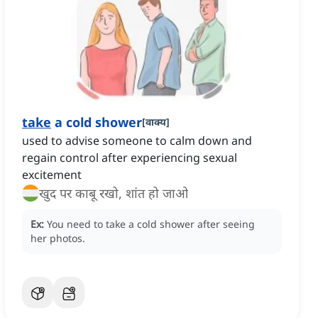
take
a cold shower
[
वाक्य
]
used to advise someone to calm down and
regain control after experiencing sexual
excitement
खुद पर काबू रखो, शांत हो जाओ
Ex:
You need to take a cold shower after seeing
her photos.