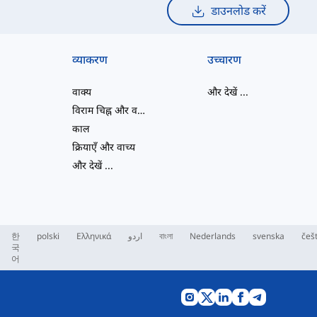
डाउनलोड करें
व्याकरण
उच्चारण
वाक्य
और देखें
...
विराम चिह्न और वर्तनी
काल
क्रियाएँ और वाच्य
और देखें
...
한
polski
Ελληνικά
اردو
বাংলা
Nederlands
svenska
češ
국
어