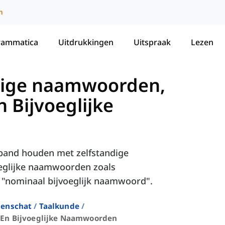
m
rammatica
Uitdrukkingen
Uitspraak
Lezen
dige naamwoorden,
Bijvoeglijke
rband houden met zelfstandige
glijke naamwoorden zoals
nominaal bijvoeglijk naamwoord".
enschat
Taalkunde
En Bijvoeglijke Naamwoorden