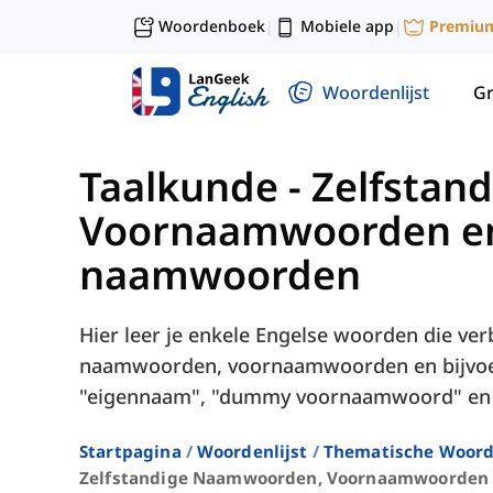
Woordenboek
Mobiele app
Premiu
|
|
Woordenlijst
G
Taalkunde
-
Zelfstan
Voornaamwoorden en 
naamwoorden
Hier leer je enkele Engelse woorden die ve
naamwoorden, voornaamwoorden en bijvoe
"eigennaam", "dummy voornaamwoord" en "
Startpagina
Woordenlijst
Thematische Woord
Zelfstandige Naamwoorden, Voornaamwoorden 