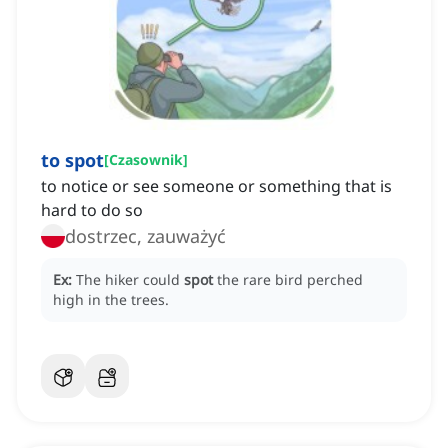
to spot
[
Czasownik
]
to notice or see someone or something that is
hard to do so
dostrzec, zauważyć
Ex:
The hiker could
spot
the rare bird perched
high in the trees.