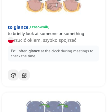
to glance
[
Czasownik
]
to briefly look at someone or something
rzucić okiem, szybko spojrzeć
Ex:
I often
glance
at the clock during meetings to
check the time.