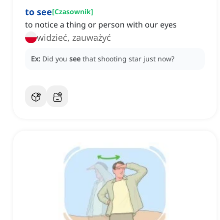
to see
[
Czasownik
]
to notice a thing or person with our eyes
widzieć, zauważyć
Ex:
Did you
see
that shooting star just now?