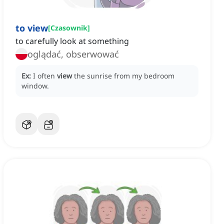
to view
[
Czasownik
]
to carefully look at something
oglądać, obserwować
Ex:
I often
view
the sunrise from my bedroom
window.