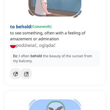
to behold
[
Czasownik
]
to see something, often with a feeling of
amazement or admiration
podziwiać, oglądać
Ex:
I often
behold
the beauty of the sunset from
my balcony.