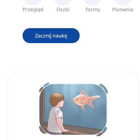
Przegląd
Fiszki
formy
Pisownia
Zacznij naukę