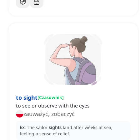
to sight
[
Czasownik
]
to see or observe with the eyes
zauważyć, zobaczyć
Ex:
The sailor
sights
land after weeks at sea,
feeling a sense of relief.