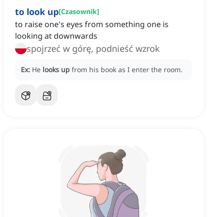
to look up
[
Czasownik
]
to raise one's eyes from something one is
looking at downwards
spojrzeć w górę, podnieść wzrok
Ex:
He
looks up
from his book as I enter the room.