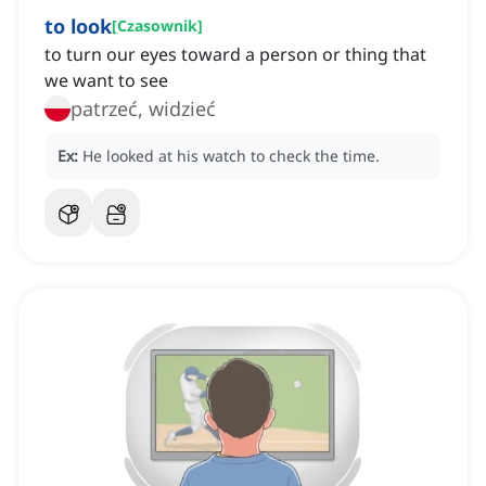
to look
[
Czasownik
]
to turn our eyes toward a person or thing that
we want to see
patrzeć, widzieć
Ex:
He looked at his watch to check the time.