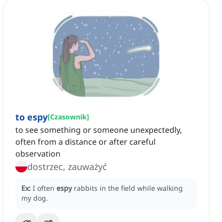
to espy
[
Czasownik
]
to see something or someone unexpectedly,
often from a distance or after careful
observation
dostrzec, zauważyć
Ex:
I often
espy
rabbits in the field while walking
my dog.