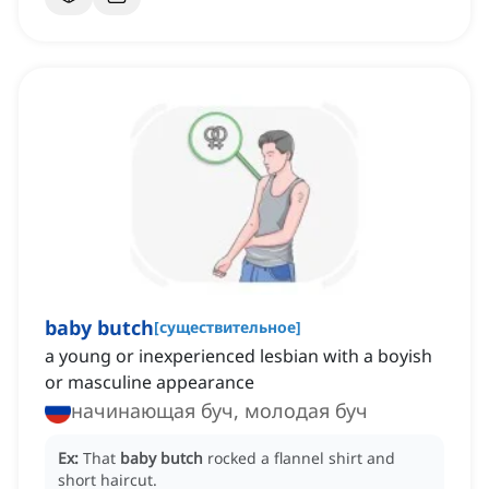
baby butch
[
существительное
]
a young or inexperienced lesbian with a boyish
or masculine appearance
начинающая буч, молодая буч
Ex:
That
baby butch
rocked a flannel shirt and
short haircut.