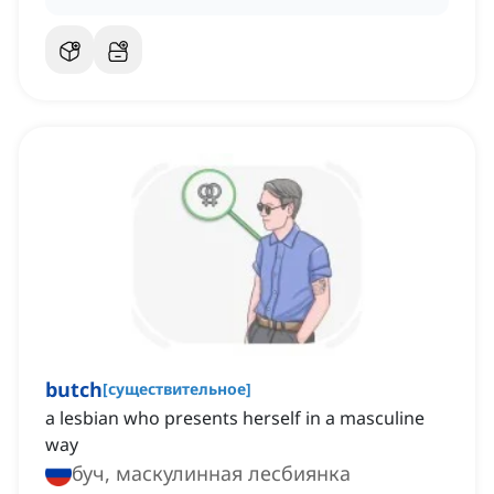
butch
[
существительное
]
a lesbian who presents herself in a masculine
way
буч, маскулинная лесбиянка