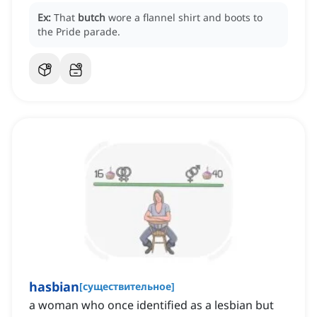
Ex:
That
butch
wore a flannel shirt and boots to
the Pride parade.
hasbian
[
существительное
]
a woman who once identified as a lesbian but