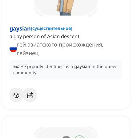
gaysian
[
существительное
]
a gay person of Asian descent
гей азиатского происхождения,
гейзиец
Ex:
He proudly identifies as a
gaysian
in the queer
community.