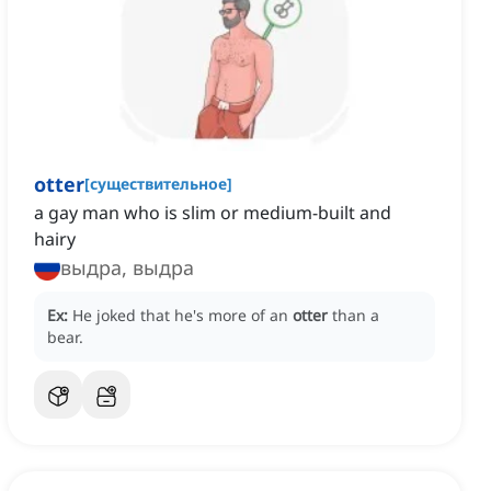
otter
[
существительное
]
a gay man who is slim or medium-built and
hairy
выдра, выдра
Ex:
He joked that he's more of an
otter
than a
bear.