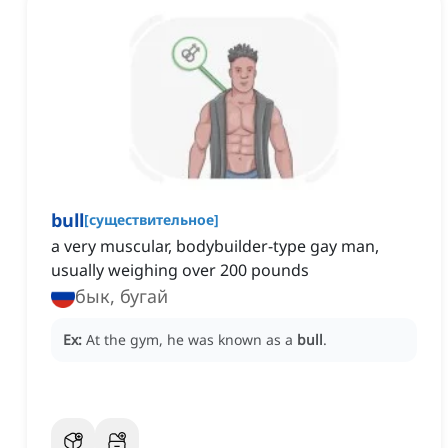
bull
[
существительное
]
a very muscular, bodybuilder-type gay man,
usually weighing over 200 pounds
бык, бугай
Ex:
At the gym, he was known as a
bull
.