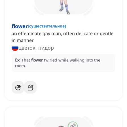
flower
[
существительное
]
an effeminate gay man, often delicate or gentle
in manner
цветок, пидор
Ex:
That
flower
twirled while walking into the
room.