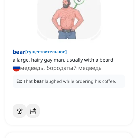
bear
[
существительное
]
a large, hairy gay man, usually with a beard
медведь, бородатый медведь
Ex:
That
bear
laughed while ordering his coffee.