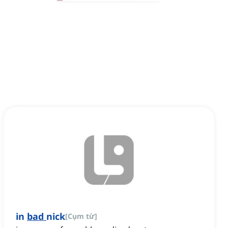
in
bad
nick
[
Cụm từ
]