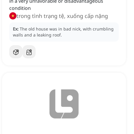
in a very unfavorable or disadvantageous
condition
trong tình trạng tệ, xuống cấp nặng
Ex:
The old house was in bad nick, with crumbling
walls and a leaking roof.