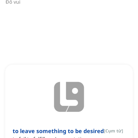
Đố vui
to leave something to be desired
[
Cụm từ
]