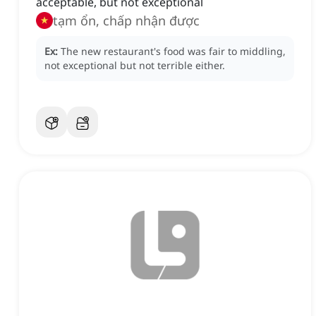
acceptable, but not exceptional
tạm ổn, chấp nhận được
Ex:
The new restaurant's food was fair to middling,
not exceptional but not terrible either.