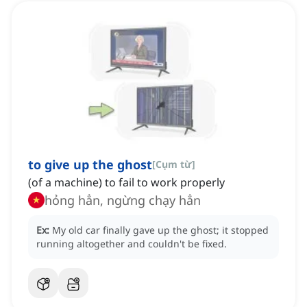
to give up the ghost
[
Cụm từ
]
(of a machine) to fail to work properly
hỏng hẳn, ngừng chạy hẳn
Ex:
My old car finally gave up the ghost; it stopped
running altogether and couldn't be fixed.