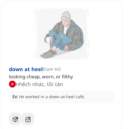
down at heel
[
Cụm từ
]
looking cheap, worn, or filthy
nhếch nhác, tồi tàn
Ex:
He worked in a down-at-heel café.