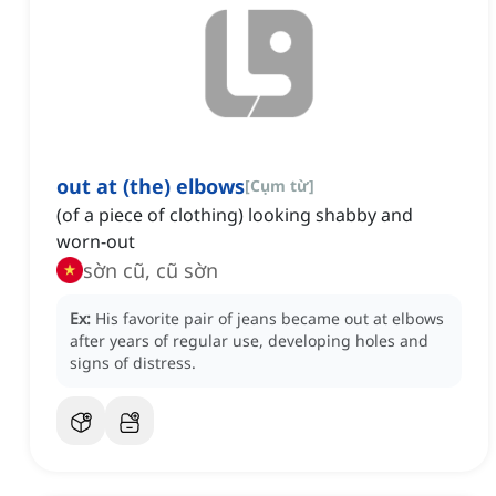
out at (the) elbows
[
Cụm từ
]
(of a piece of clothing) looking shabby and
worn-out
sờn cũ, cũ sờn
Ex:
His favorite pair of jeans became out at elbows
after years of regular use, developing holes and
signs of distress.