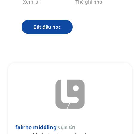
Xem lại
Thẻ ghi nhớ
Bắt đầu học
fair to middling
[
Cụm từ
]