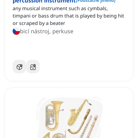
percussion instrument
[
Podstatné jméno
]
any musical instrument such as cymbals,
timpani or bass drum that is played by being hit
or scraped by a beater
bicí nástroj, perkuse