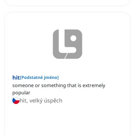
hit
[
Podstatné jméno
]
someone or something that is extremely
popular
hit, velký úspěch