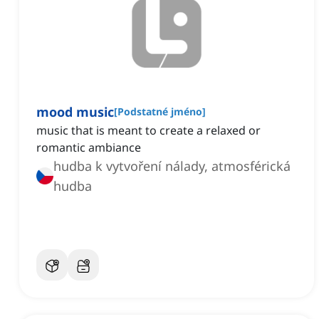
mood music
[
Podstatné jméno
]
music that is meant to create a relaxed or
romantic ambiance
hudba k vytvoření nálady, atmosférická
hudba