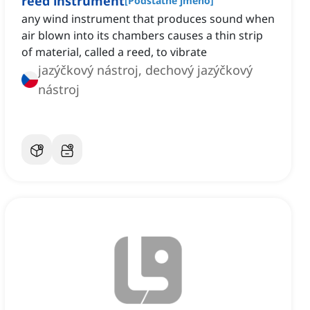
reed instrument
[
Podstatné jméno
]
any wind instrument that produces sound when
air blown into its chambers causes a thin strip
of material, called a reed, to vibrate
jazýčkový nástroj, dechový jazýčkový
nástroj