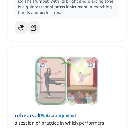
Ex:
The trumpet, with its bright and piercing tone,
is a quintessential
brass instrument
in marching
bands and orchestras.
rehearsal
[
Podstatné jméno
]
a session of practice in which performers