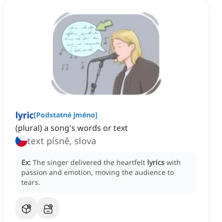
lyric
[
Podstatné jméno
]
(plural) a song's words or text
text písně, slova
Ex:
The singer delivered the heartfelt
lyrics
with
passion and emotion, moving the audience to
tears.