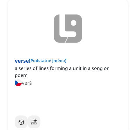
verse
[
Podstatné jméno
]
a series of lines forming a unit in a song or
poem
verš