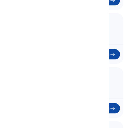
Zacznij
36. Lesson 36
Lekcja 36
36
Zacznij
37. Lesson 37
Lekcja 37
37
Zacznij
38. Lesson 38