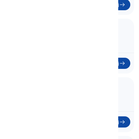
Zacznij
10. Lesson 10
Lekcja 10
10
Zacznij
11. Lesson 11
Lekcja 11
11
Zacznij