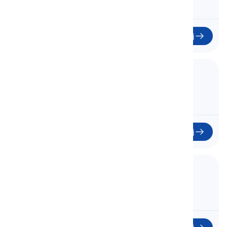
Zacznij
34. Lesson 34
Lekcja 34
34
Zacznij
35. Lesson 35
Lekcja 35
35