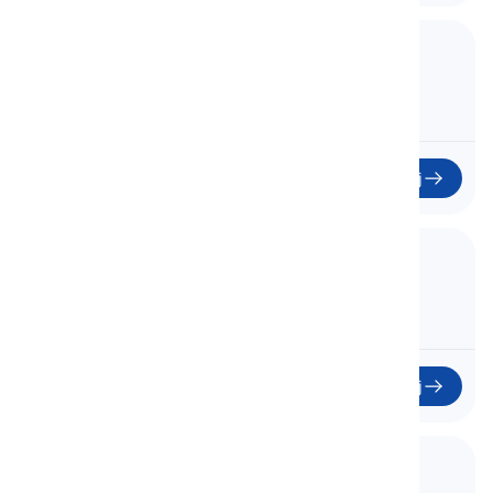
24. Lesson 24
Lekcja 24
24
Zacznij
25. Lesson 25
Lekcja 25
25
Zacznij
26. Lesson 26
Lekcja 26