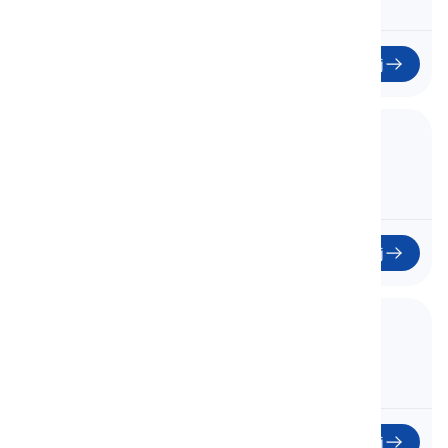
Zacznij
15. Lesson 15
Lekcja 15
15
Zacznij
16. Lesson 16
Lekcja 16
16
Zacznij