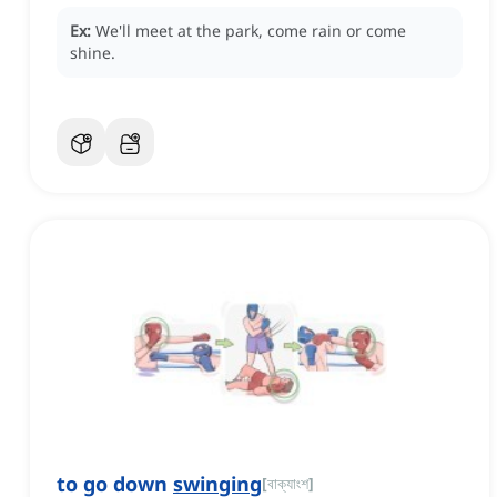
Ex:
We'll meet at the park, come rain or come
shine.
to go down
swinging
[
বাক্যাংশ
]