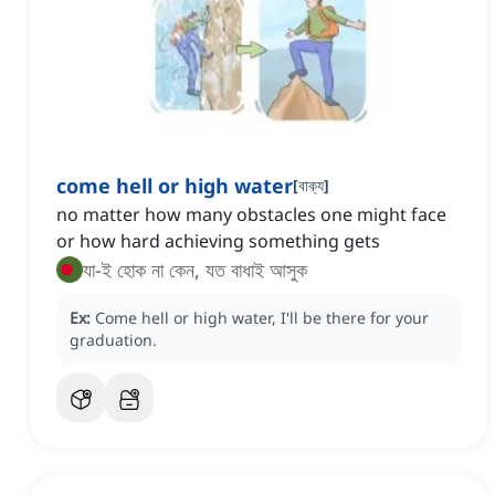
come hell or high water
[
বাক্য
]
no matter how many obstacles one might face
or how hard achieving something gets
যা-ই হোক না কেন, যত বাধাই আসুক
Ex:
Come hell or high water, I'll be there for your
graduation.