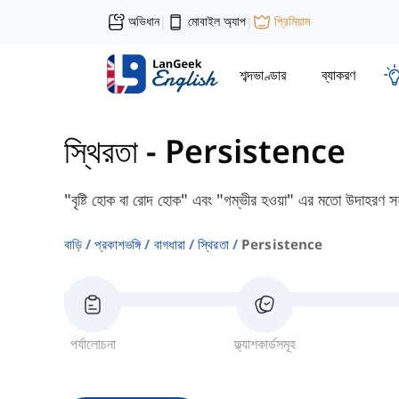
অভিধান
মোবাইল অ্যাপ
প্রিমিয়াম
|
|
শব্দভাণ্ডার
ব্যাকরণ
স্থিরতা
-
Persistence
"বৃষ্টি হোক বা রোদ হোক" এবং "গম্ভীর হওয়া" এর মতো উদাহরণ সহ 
বাড়ি
প্রকাশভঙ্গি
বাগধারা
স্থিরতা
Persistence
পর্যালোচনা
ফ্ল্যাশকার্ডসমূহ