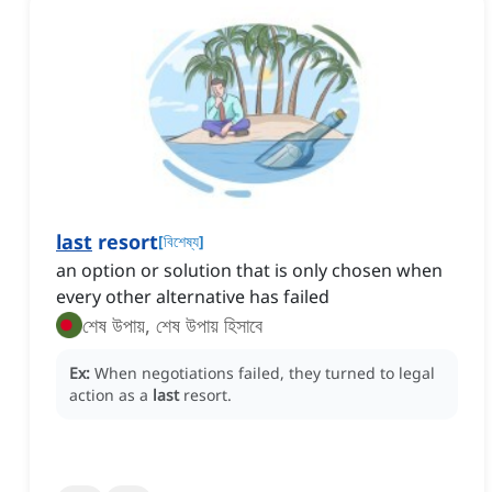
last
resort
[
বিশেষ্য
]
an option or solution that is only chosen when
every other alternative has failed
শেষ উপায়, শেষ উপায় হিসাবে
Ex:
When negotiations failed, they turned to legal
action as a
last
resort.