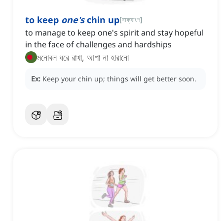
to keep
one's
chin up
[
বাক্যাংশ
]
to manage to keep one's spirit and stay hopeful
in the face of challenges and hardships
মনোবল ধরে রাখা, আশা না হারানো
Ex:
Keep your chin up; things will get better soon.