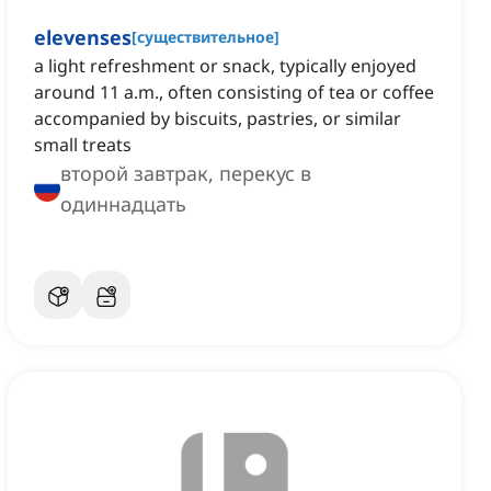
elevenses
[
существительное
]
a light refreshment or snack, typically enjoyed
around 11 a.m., often consisting of tea or coffee
accompanied by biscuits, pastries, or similar
small treats
второй завтрак, перекус в
одиннадцать