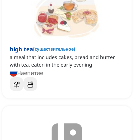
high tea
[
существительное
]
a meal that includes cakes, bread and butter
with tea, eaten in the early evening
Чаепитие