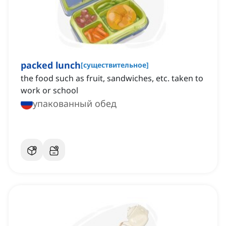
packed lunch
[
существительное
]
the food such as fruit, sandwiches, etc. taken to
work or school
упакованный обед