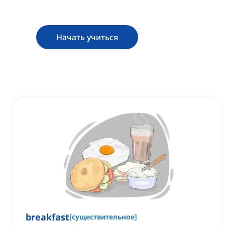
Начать учиться
breakfast
[
существительное
]