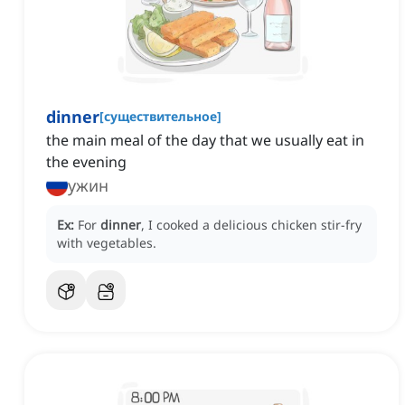
dinner
[
существительное
]
the main meal of the day that we usually eat in
the evening
ужин
Ex:
For
dinner
, I cooked a delicious chicken stir-fry
with vegetables.