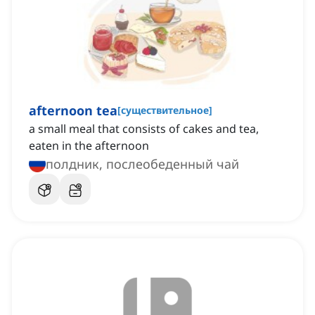
afternoon tea
[
существительное
]
a small meal that consists of cakes and tea,
eaten in the afternoon
полдник, послеобеденный чай