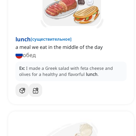
lunch
[
существительное
]
a meal we eat in the middle of the day
обед
Ex:
I made a Greek salad with feta cheese and
olives for a healthy and flavorful
lunch
.