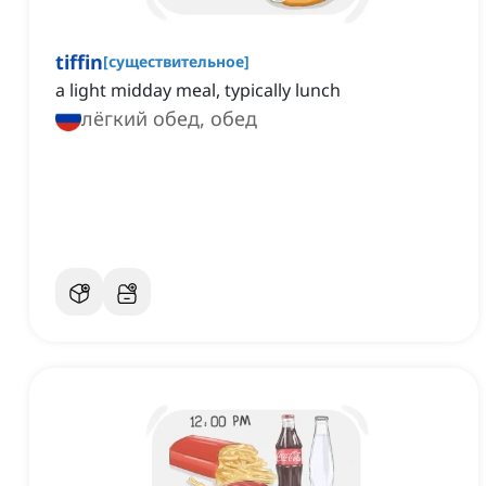
tiffin
[
существительное
]
a light midday meal, typically lunch
лёгкий обед, обед