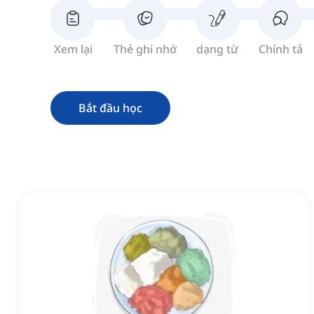
Xem lại
Thẻ ghi nhớ
dạng từ
Chính tả
Bắt đầu học