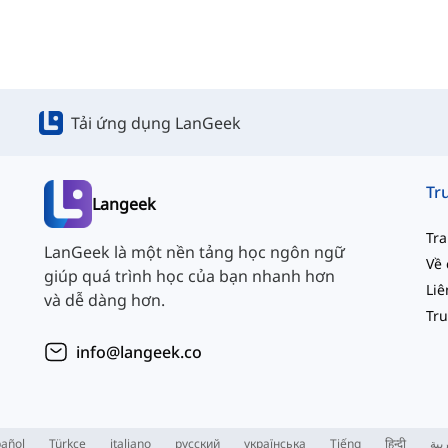
Tải ứng dụng LanGeek
Langeek
Tr
LanGeek là một nền tảng học ngôn ngữ
Về 
giúp quá trình học của bạn nhanh hơn
và dễ dàng hơn.
info@langeek.co
añol
Türkçe
italiano
русский
українська
Tiếng
हिन्दी
بية