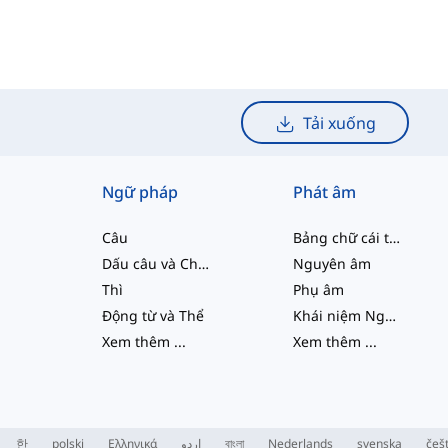
Tải xuống
Ngữ pháp
Phát âm
Câu
Bảng chữ cái tiếng Anh
Dấu câu và Chính tả
Nguyên âm
Thì
Phụ âm
Động từ và Thể
Khái niệm Ngữ âm học
Xem thêm
...
Xem thêm
...
한
polski
Ελληνικά
اردو
বাংলা
Nederlands
svenska
češ