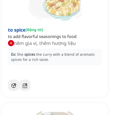
to spice
[
Động từ
]
to add flavorful seasonings to food
nêm gia vị, thêm hương liệu
Ex:
She
spices
the curry with a blend of aromatic
spices for a rich taste.