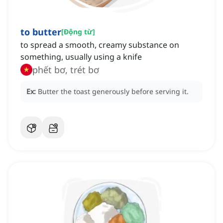
to butter
[
Động từ
]
to spread a smooth, creamy substance on
something, usually using a knife
phết bơ, trét bơ
Ex:
Butter the toast generously before serving it.