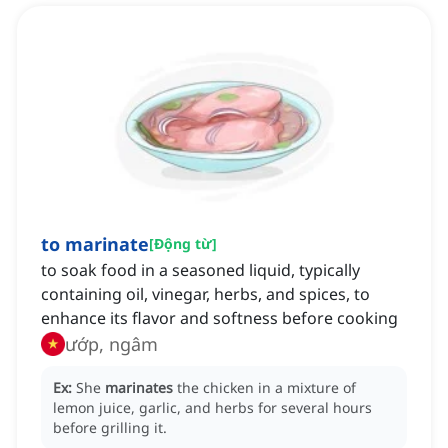
to marinate
[
Động từ
]
to soak food in a seasoned liquid, typically
containing oil, vinegar, herbs, and spices, to
enhance its flavor and softness before cooking
ướp, ngâm
Ex:
She
marinates
the chicken in a mixture of
lemon juice, garlic, and herbs for several hours
before grilling it.