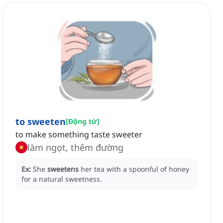
to sweeten
[
Động từ
]
to make something taste sweeter
làm ngọt, thêm đường
Ex:
She
sweetens
her tea with a spoonful of honey
for a natural sweetness.