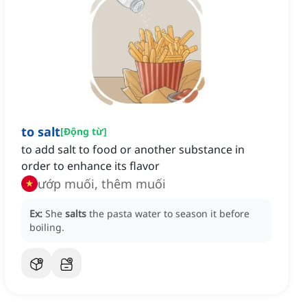
to salt
[
Động từ
]
to add salt to food or another substance in
order to enhance its flavor
ướp muối, thêm muối
Ex:
She
salts
the pasta water to season it before
boiling.