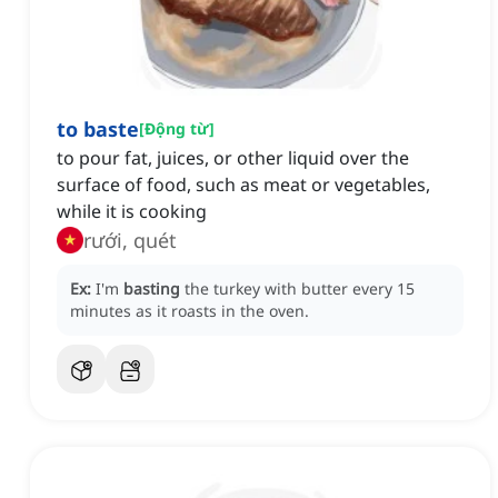
to baste
[
Động từ
]
to pour fat, juices, or other liquid over the
surface of food, such as meat or vegetables,
while it is cooking
rưới, quét
Ex:
I'm
basting
the turkey with butter every 15
minutes as it roasts in the oven.