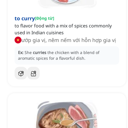
to curry
[
Động từ
]
to flavor food with a mix of spices commonly
used in Indian cuisines
ướp gia vị, nêm nếm với hỗn hợp gia vị
Ex:
She
curries
the chicken with a blend of
aromatic spices for a flavorful dish.