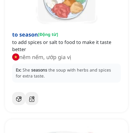
to season
[
Động từ
]
to add spices or salt to food to make it taste
better
nêm nếm, ướp gia vị
Ex:
She
seasons
the soup with herbs and spices
for extra taste.