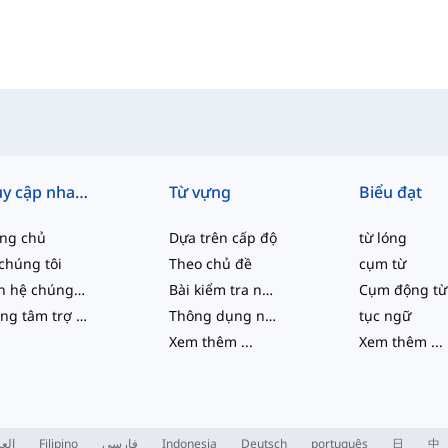
Truy cập nhanh
Từ vựng
Biểu đạt
ang chủ
Dựa trên cấp độ
từ lóng
chúng tôi
Theo chủ đề
cụm từ
Liên hệ chúng tôi
Bài kiểm tra năng lực
Cụm động từ
Trung tâm trợ giúp
Thông dụng nhất
tục ngữ
Xem thêm
...
Xem thêm
...
العر
Filipino
فارسی
Indonesia
Deutsch
português
日
中