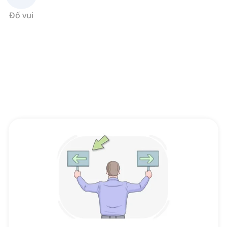
Đố vui