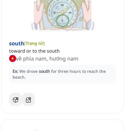
south
[
Trạng từ
]
toward or to the south
về phía nam, hướng nam
Ex:
We drove
south
for three hours to reach the
beach.