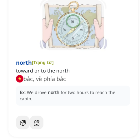
north
[
Trạng từ
]
toward or to the north
bắc, về phía bắc
Ex:
We drove
north
for two hours to reach the
cabin.