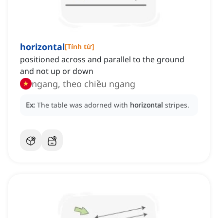
horizontal
[
Tính từ
]
positioned across and parallel to the ground
and not up or down
ngang, theo chiều ngang
Ex:
The table was adorned with
horizontal
stripes.