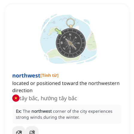
northwest
[
Tính từ
]
located or positioned toward the northwestern
direction
tây bắc, hướng tây bắc
Ex:
The
northwest
corner of the city experiences
strong winds during the winter.