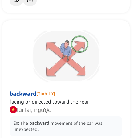
backward
[
Tính từ
]
facing or directed toward the rear
lùi lại, ngược
Ex:
The
backward
movement of the car was
unexpected.