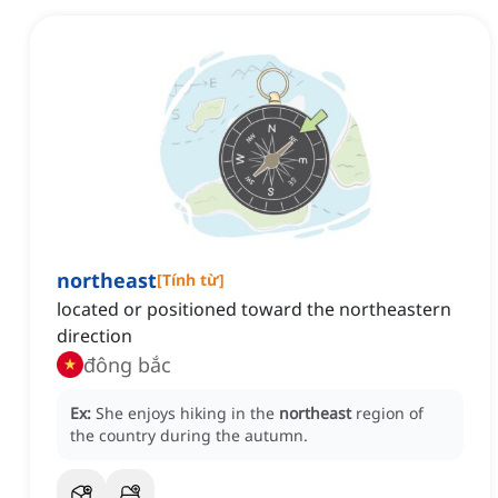
northeast
[
Tính từ
]
located or positioned toward the northeastern
direction
đông bắc
Ex:
She enjoys hiking in the
northeast
region of
the country during the autumn.