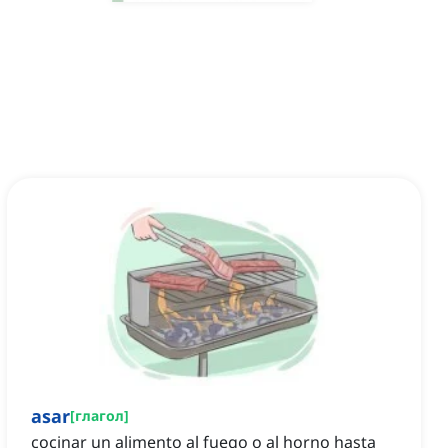
asar
[
глагол
]
cocinar un alimento al fuego o al horno hasta