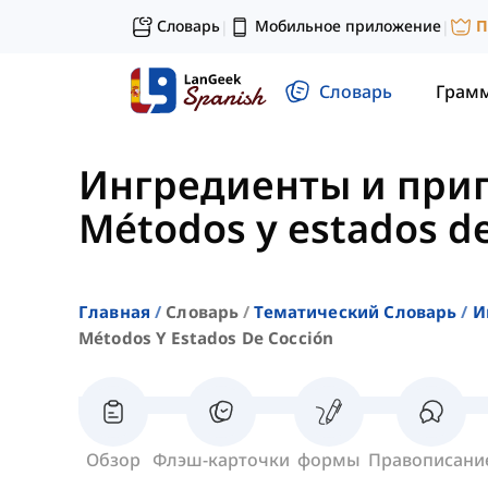
Словарь
Мобильное приложение
П
|
|
Словарь
Грам
Ингредиенты и при
Métodos y estados de
Главная
Словарь
Тематический Словарь
И
Métodos Y Estados De Cocción
Обзор
Флэш-карточки
формы
Правописани