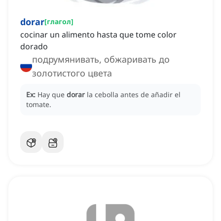
dorar
[
глагол
]
cocinar un alimento hasta que tome color
dorado
подрумянивать, обжаривать до
золотистого цвета
Ex:
Hay que
dorar
la cebolla antes de añadir el
tomate.