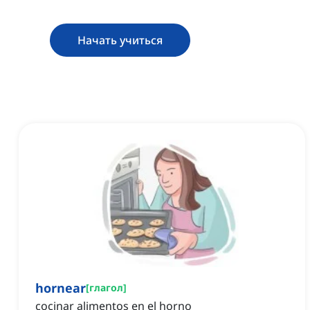
Начать учиться
hornear
[
глагол
]
cocinar alimentos en el horno