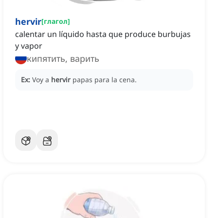
hervir
[
глагол
]
calentar un líquido hasta que produce burbujas
y vapor
кипятить, варить
Ex:
Voy a
hervir
papas para la cena.