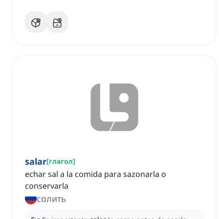
salar
[
глагол
]
echar sal a la comida para sazonarla o
conservarla
солить