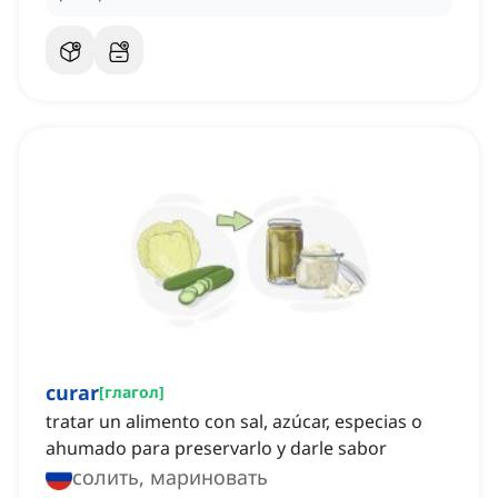
curar
[
глагол
]
tratar un alimento con sal, azúcar, especias o
ahumado para preservarlo y darle sabor
солить, мариновать