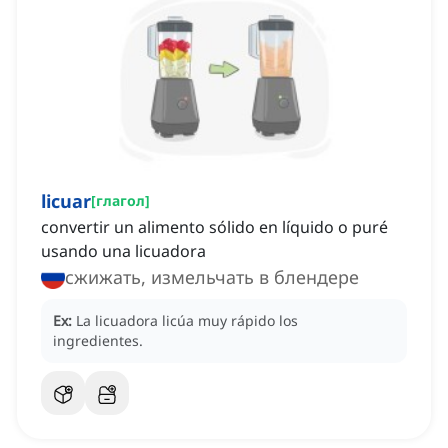
licuar
[
глагол
]
convertir un alimento sólido en líquido o puré
usando una licuadora
сжижать, измельчать в блендере
Ex:
La licuadora licúa muy rápido los
ingredientes.