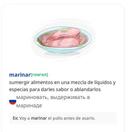
marinar
[
глагол
]
sumergir alimentos en una mezcla de líquidos y
especias para darles sabor o ablandarlos
мариновать, выдерживать в
маринаде
Ex:
Voy a
marinar
el pollo antes de asarlo.