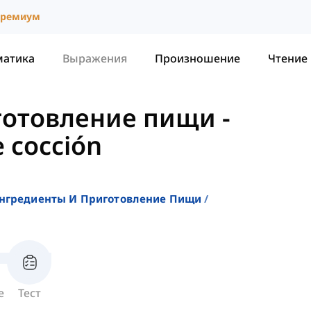
ремиум
матика
Выражения
Произношение
Чтение
готовление пищи
-
 cocción
нгредиенты И Приготовление Пищи
е
Тест