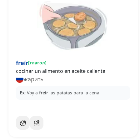
freír
[
глагол
]
cocinar un alimento en aceite caliente
жарить
Ex:
Voy a
freír
las patatas para la cena.