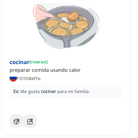
cocinar
[
глагол
]
preparar comida usando calor
готовить
Ex:
Me gusta
cocinar
para mi familia.