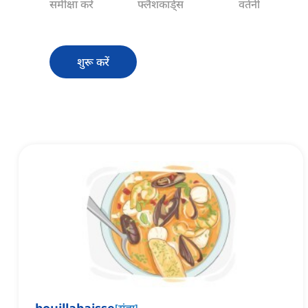
समीक्षा करें
फ्लैशकार्ड्स
वर्तनी
शुरू करें
[
संज्ञा
]