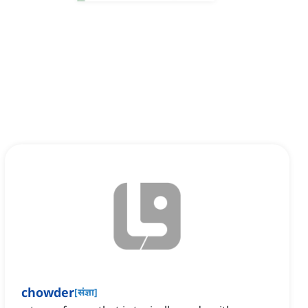
chowder
[
संज्ञा
]