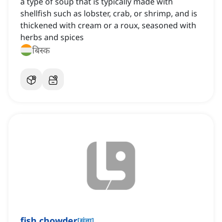
a type of soup that is typically made with
shellfish such as lobster, crab, or shrimp, and is
thickened with cream or a roux, seasoned with
herbs and spices
बिस्क
fish chowder
[
संज्ञा
]