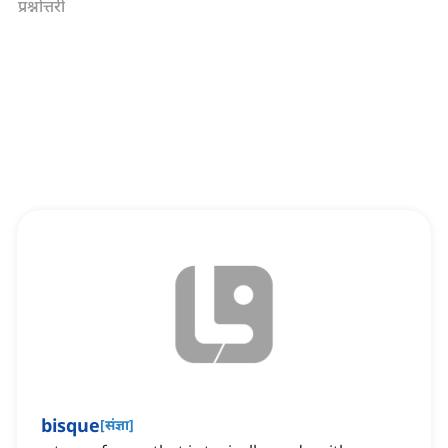
प्रश्नोत्तरी
bisque
[
संज्ञा
]