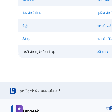
केक और पैनकेक
कुकीज़ और ब
पेस्ट्री
पाई और टार्ट
ठंडे सूप
फल और मीठे
मछली और समुद्री भोजन के सूप
हरी सलाद
LanGeek ऐप डाउनलोड करें
त्वर
Langeek