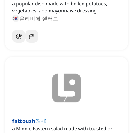
a popular dish made with boiled potatoes,
vegetables, and mayonnaise dressing
올리비에 샐러드
fattoush
[
명사
]
a Middle Eastern salad made with toasted or