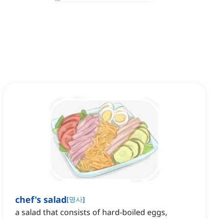
chef's salad
[
명사
]
‌a salad that consists of hard-boiled eggs,