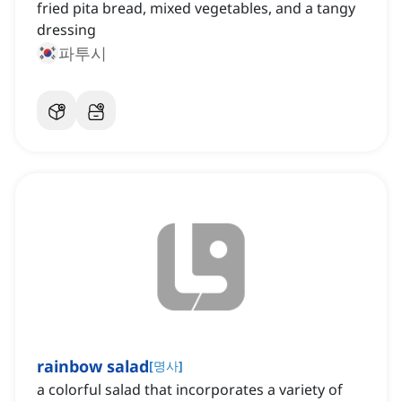
fried pita bread, mixed vegetables, and a tangy
dressing
파투시
rainbow salad
[
명사
]
a colorful salad that incorporates a variety of