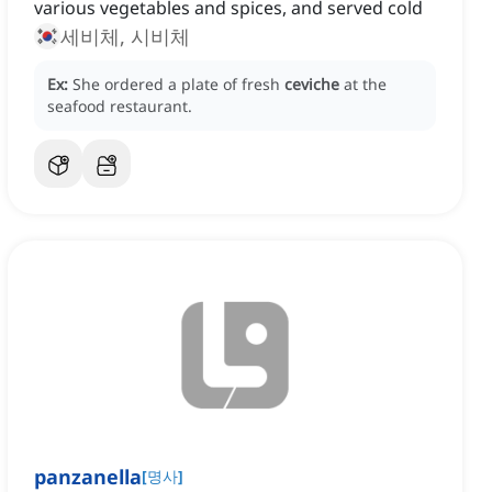
various vegetables and spices, and served cold
세비체, 시비체
Ex:
She ordered a plate of fresh
ceviche
at the
seafood restaurant.
panzanella
[
명사
]