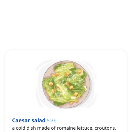
Caesar salad
[
명사
]
a cold dish made of romaine lettuce, croutons,