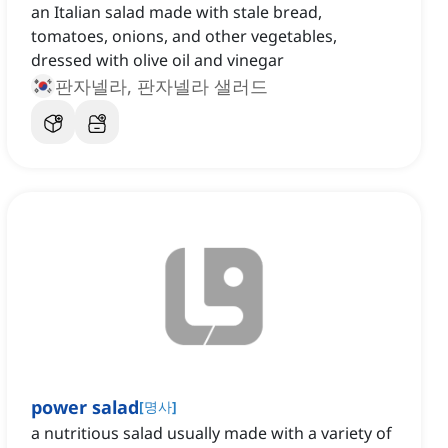
an Italian salad made with stale bread,
tomatoes, onions, and other vegetables,
dressed with olive oil and vinegar
판자넬라, 판자넬라 샐러드
power salad
[
명사
]
a nutritious salad usually made with a variety of