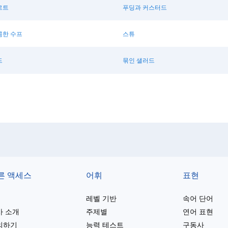
르트
푸딩과 커스터드
콤한 수프
스튜
드
묶인 샐러드
른 액세스
어휘
표현
레벨 기반
속어 단어
사 소개
주제별
연어 표현
의하기
능력 테스트
구동사