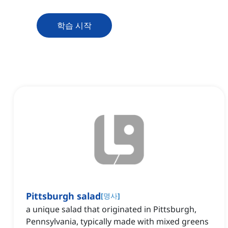
학습 시작
Pittsburgh salad
[
명사
]
a unique salad that originated in Pittsburgh,
Pennsylvania, typically made with mixed greens