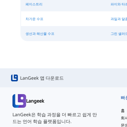
페이스트리
파이와 타
차가운 수프
과일과 달
생선과 해산물 수프
그린 샐러
LanGeek 앱 다운로드
빠
Langeek
홈
LanGeek은 학습 과정을 더 빠르고 쉽게 만
회
드는 언어 학습 플랫폼입니다.
문