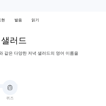
표현
발음
읽기
 샐러드
이"와 같은 다양한 저녁 샐러드의 영어 이름을
드
퀴즈