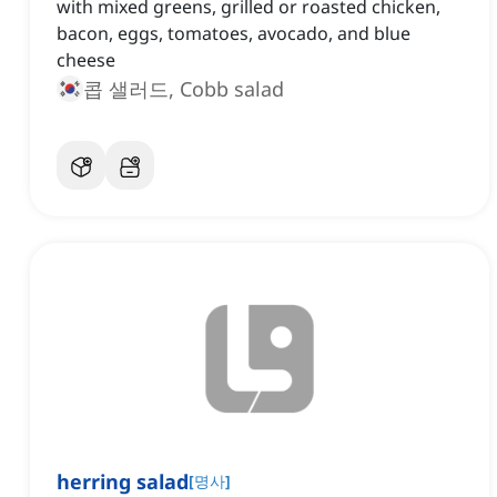
with mixed greens, grilled or roasted chicken,
bacon, eggs, tomatoes, avocado, and blue
cheese
콥 샐러드, Cobb salad
herring salad
[
명사
]