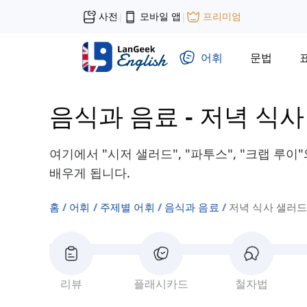
사전
모바일 앱
프리미엄
|
|
어휘
문법
음식과 음료
-
저녁 식사
여기에서 "시저 샐러드", "파투스", "크랩 루
배우게 됩니다.
홈
어휘
주제별 어휘
음식과 음료
저녁 식사 샐러
리뷰
플래시카드
철자법