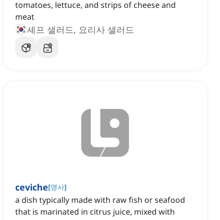
tomatoes, lettuce, and strips of cheese and
meat
셰프 샐러드, 요리사 샐러드
ceviche
[
명사
]
a dish typically made with raw fish or seafood
that is marinated in citrus juice, mixed with