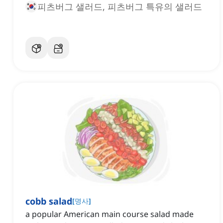
피츠버그 샐러드, 피츠버그 특유의 샐러드
cobb salad
[
명사
]
a popular American main course salad made