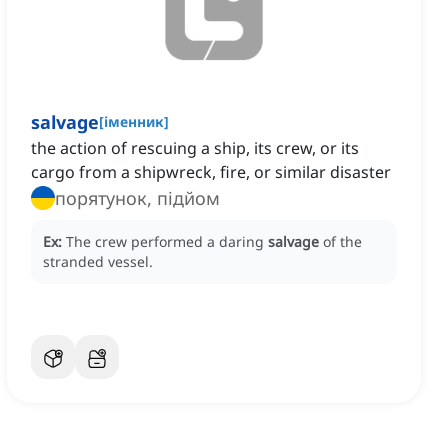
salvage
[
іменник
]
the action of rescuing a ship, its crew, or its
cargo from a shipwreck, fire, or similar disaster
порятунок, підйом
Ex:
The crew performed a daring
salvage
of the
stranded vessel.