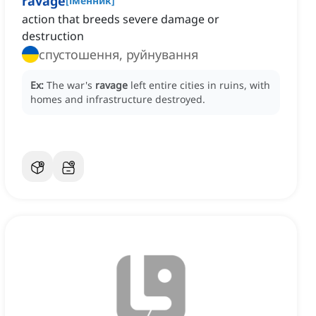
ravage
[
іменник
]
action that breeds severe damage or
destruction
спустошення, руйнування
Ex:
The war's
ravage
left entire cities in ruins, with
homes and infrastructure destroyed.