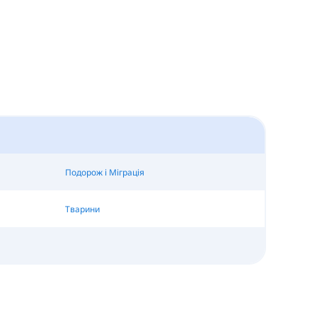
Подорож і Міграція
Тварини