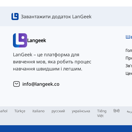
Завантажити додаток LanGeek
Langeek
Го
LanGeek – це платформа для
Пр
вивчення мов, яка робить процес
навчання швидшим і легшим.
info@langeek.co
añol
Türkçe
italiano
русский
українська
Tiếng
हिन्दी
بية
Việt