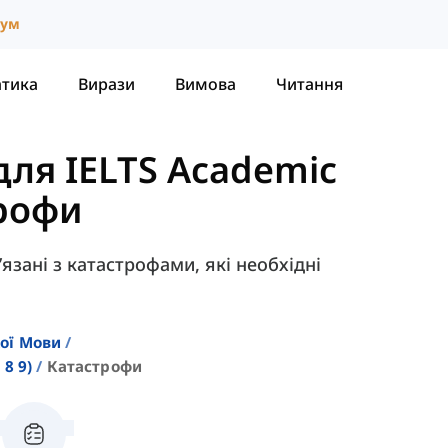
іум
атика
Вирази
Вимова
Читання
для IELTS Academic
рофи
’язані з катастрофами, які необхідні
кої Мови
8 9)
Катастрофи