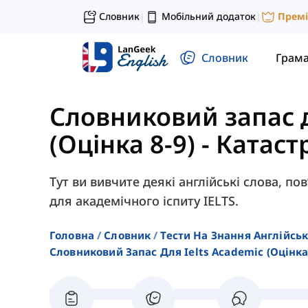
Словник
Мобільний додаток
Прем
|
|
Словник
Грам
Словниковий запас 
(Оцінка 8-9)
-
Катаст
Тут ви вивчите деякі англійські слова, пов
для академічного іспиту IELTS.
Головна
Словник
Тести На Знання Англійсь
Словниковий Запас Для Ielts Academic (оцінка 