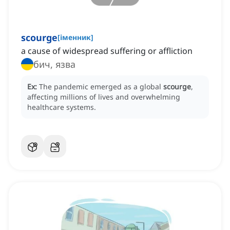
scourge
[
іменник
]
a cause of widespread suffering or affliction
бич, язва
Ex:
The pandemic emerged as a global
scourge
,
affecting millions of lives and overwhelming
healthcare systems.