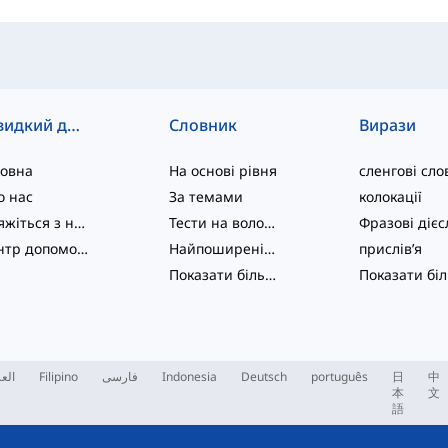
Швидкий доступ
Словник
Вирази
ловна
На основі рівня
сленгові сло
о нас
За темами
колокації
Зв'яжіться з нами
Тести на володіння мовою
Центр допомоги
Найпоширеніші
прислів’я
Показати більше
...
العر
Filipino
فارسی
Indonesia
Deutsch
português
日
中
本
文
語