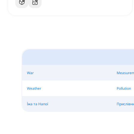
War
Measurem
Weather
Pollution
Їжа та Напої
Прислівни