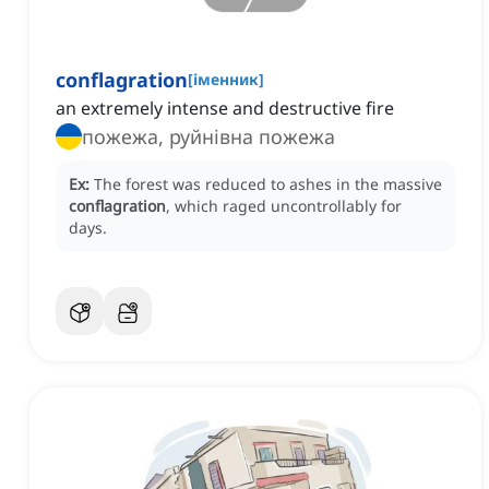
conflagration
[
іменник
]
an extremely intense and destructive fire
пожежа, руйнівна пожежа
Ex:
The forest was reduced to ashes in the massive
conflagration
, which raged uncontrollably for
days.