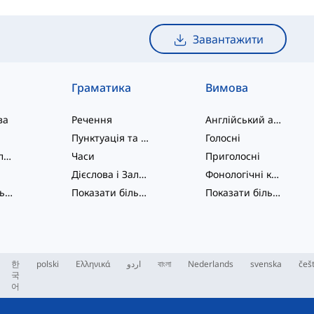
Завантажити
Граматика
Вимова
ва
Речення
Англійський алфавіт
Пунктуація та Орфографія
Голосні
Фразові дієслова
Часи
Приголосні
Дієслова і Залоги
Фонологічні концепції
Показати більше
...
Показати більше
...
Показати більше
...
한
polski
Ελληνικά
اردو
বাংলা
Nederlands
svenska
češ
국
어