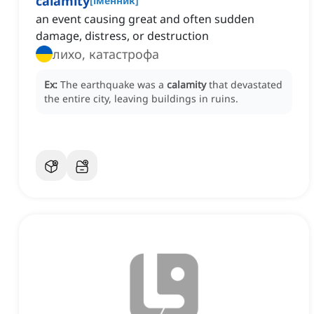
calamity
[
іменник
]
an event causing great and often sudden
damage, distress, or destruction
лихо, катастрофа
Ex:
The earthquake was a
calamity
that devastated
the entire city, leaving buildings in ruins.