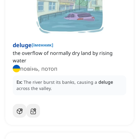
deluge
[
іменник
]
the overflow of normally dry land by rising
water
повінь, потоп
Ex:
The river burst its banks, causing a
deluge
across the valley.