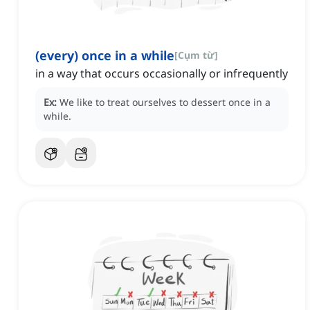
(every) once in a while
[
Cụm từ
]
in a way that occurs occasionally or infrequently
Ex:
We like to treat ourselves to dessert once in a
while.