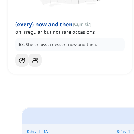
(every) now and then
[
Cụm từ
]
on irregular but not rare occasions
Ex:
She enjoys a dessert now and then.
Đơn vị 1 - 1A
Đơn vị 1 -