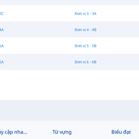
 2C
Đơn vị 3 - 3A
 4A
Đơn vị 4 - 4B
 5A
Đơn vị 5 - 5B
 6A
Đơn vị 6 - 6B
Truy cập nhanh
Từ vựng
Biểu đạt