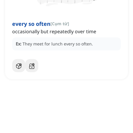
every so often
[
Cụm từ
]
occasionally but repeatedly over time
Ex:
They meet for lunch every so often.