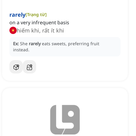
rarely
[
Trạng từ
]
on a very infrequent basis
hiếm khi, rất ít khi
Ex:
She
rarely
eats sweets, preferring fruit
instead.