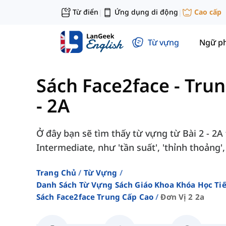
Từ điển
Ứng dụng di động
Cao cấp
|
|
Từ vựng
Ngữ p
Sách Face2face - Tru
- 2A
Ở đây bạn sẽ tìm thấy từ vựng từ Bài 2 - 2A
Intermediate, như 'tần suất', 'thỉnh thoảng', 
Trang Chủ
Từ Vựng
Danh Sách Từ Vựng Sách Giáo Khoa Khóa Học T
Sách Face2face Trung Cấp Cao
Đơn Vị 2 2a