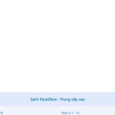
Sách Face2face - Trung cấp cao
 1B
Đơn vị 1 - 1C