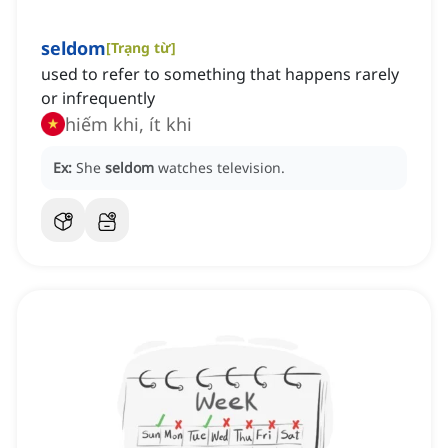
seldom
[
Trạng từ
]
used to refer to something that happens rarely
or infrequently
hiếm khi, ít khi
Ex:
She
seldom
watches television.