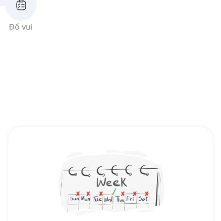
Đố vui