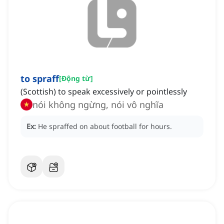
to spraff
[
Động từ
]
(Scottish) to speak excessively or pointlessly
nói không ngừng, nói vô nghĩa
Ex:
He spraffed on about football for hours.