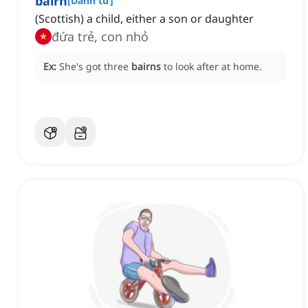
bairn
[
Danh từ
]
(Scottish) a child, either a son or daughter
đứa trẻ, con nhỏ
Ex:
She's got three
bairns
to look after at home.