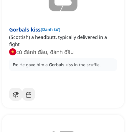
Gorbals kiss
[
Danh từ
]
(Scottish) a headbutt, typically delivered in a
fight
cú đánh đầu, đánh đầu
Ex:
He gave him a
Gorbals kiss
in the scuffle.