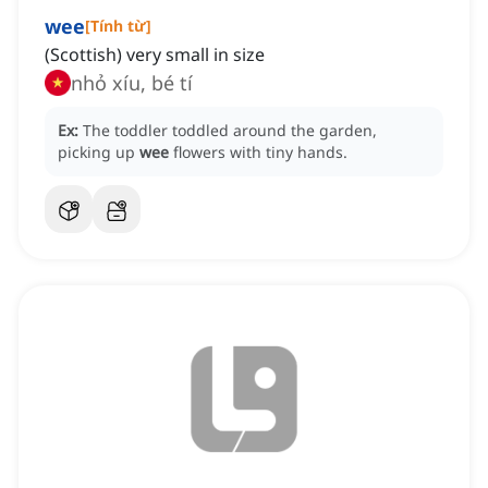
wee
[
Tính từ
]
(Scottish) very small in size
nhỏ xíu, bé tí
Ex:
The toddler toddled around the garden,
picking up
wee
flowers with tiny hands.