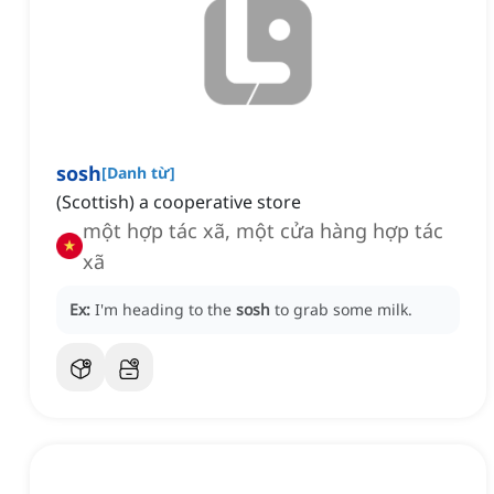
sosh
[
Danh từ
]
(Scottish) a cooperative store
một hợp tác xã, một cửa hàng hợp tác
xã
Ex:
I'm heading to the
sosh
to grab some milk.