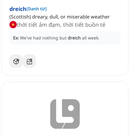
dreich
[
Danh từ
]
(Scottish) dreary, dull, or miserable weather
thời tiết ảm đạm, thời tiết buồn tẻ
Ex:
We've had nothing but
dreich
all week.