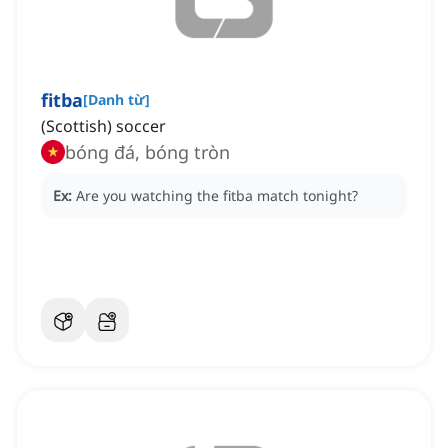
fitba
[
Danh từ
]
(Scottish) soccer
bóng đá, bóng tròn
Ex:
Are you watching the fitba match tonight?