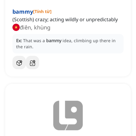
bammy
[
Tính từ
]
(Scottish) crazy; acting wildly or unpredictably
điên, khùng
Ex:
That was a
bammy
idea, climbing up there in
the rain.