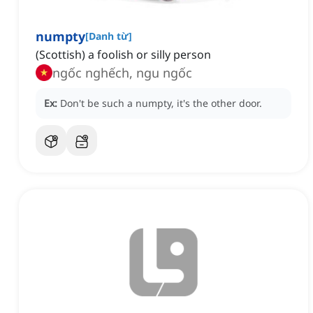
numpty
[
Danh từ
]
(Scottish) a foolish or silly person
ngốc nghếch, ngu ngốc
Ex:
Don't be such a numpty, it's the other door.