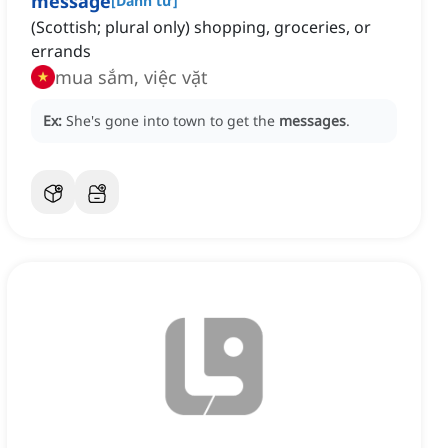
message
[
Danh từ
]
(Scottish; plural only) shopping, groceries, or
errands
mua sắm, việc vặt
Ex:
She's gone into town to get the
messages
.