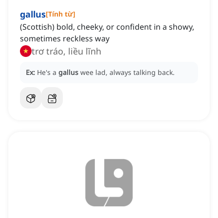
gallus
[
Tính từ
]
(Scottish) bold, cheeky, or confident in a showy,
sometimes reckless way
trơ tráo, liều lĩnh
Ex:
He's a
gallus
wee lad, always talking back.