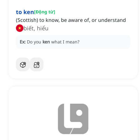
to ken
[
Động từ
]
(Scottish) to know, be aware of, or understand
biết, hiểu
Ex:
Do you
ken
what I mean?