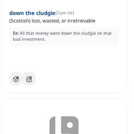
down the cludgie
[
Cụm từ
]
(Scottish) lost, wasted, or irretrievable
Ex:
All that money went down the cludgie on that
bad investment.