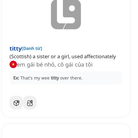
titty
[
Danh từ
]
(Scottish) a sister or a girl, used affectionately
em gái bé nhỏ, cô gái của tôi
Ex:
That's my wee
titty
over there.