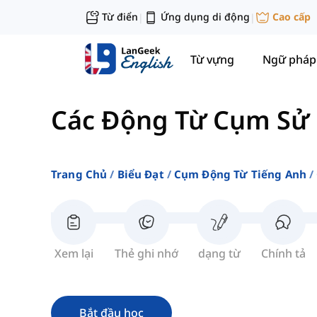
Từ điển
Ứng dụng di động
Cao cấp
|
|
Từ vựng
Ngữ pháp
Các Động Từ Cụm Sử 
Trang Chủ
Biểu Đạt
Cụm Động Từ Tiếng Anh
Xem lại
Thẻ ghi nhớ
dạng từ
Chính tả
Bắt đầu học