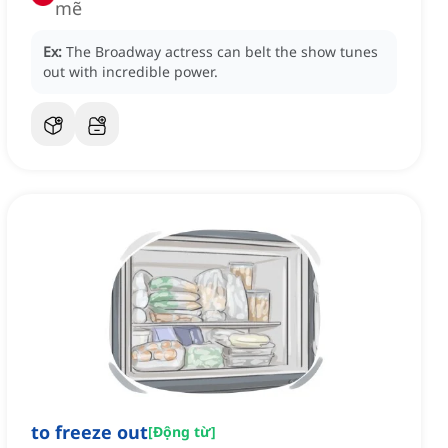
mẽ
Ex:
The Broadway actress can belt the show tunes
out with incredible power.
to freeze out
[
Động từ
]