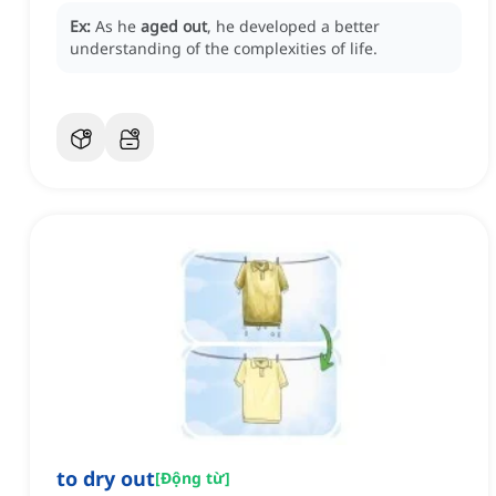
Ex:
As he
aged out
, he developed a better
understanding of the complexities of life.
to dry out
[
Động từ
]