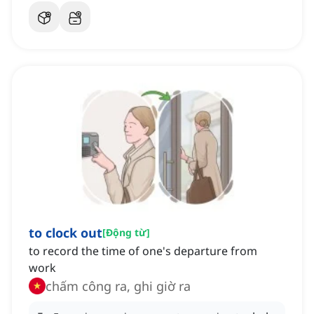
to clock out
[
Động từ
]
to record the time of one's departure from
work
chấm công ra, ghi giờ ra