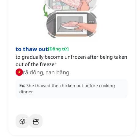
to thaw out
[
Động từ
]
to gradually become unfrozen after being taken
out of the freezer
rã đông, tan băng
Ex:
She thawed the chicken out before cooking
dinner.