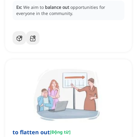
Ex:
We aim to
balance out
opportunities for
everyone in the community.
to flatten out
[
Động từ
]