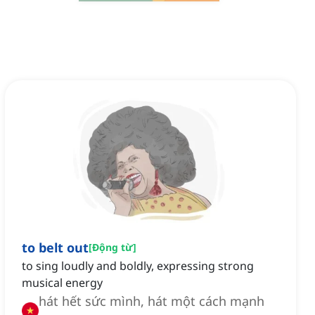
to belt out
[
Động từ
]
to sing loudly and boldly, expressing strong
musical energy
hát hết sức mình, hát một cách mạnh