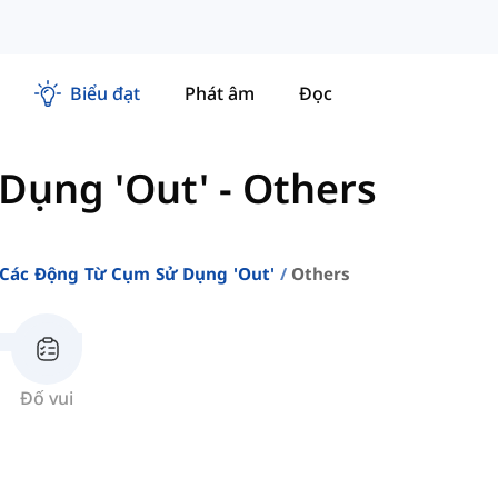
Biểu đạt
Phát âm
Đọc
Dụng 'Out'
-
Others
Các Động Từ Cụm Sử Dụng 'out'
Others
Đố vui