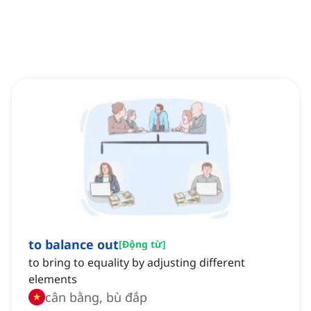
to balance out
[
Động từ
]
to bring to equality by adjusting different
elements
cân bằng, bù đắp