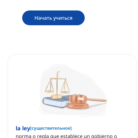
Начать учиться
la ley
[
существительное
]
norma o regla que establece un gobierno o