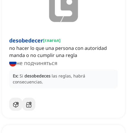
desobedecer
[
глагол
]
no hacer lo que una persona con autoridad
manda o no cumplir una regla
не подчиняться
Ex:
Si
desobedeces
las reglas, habrá
consecuencias.