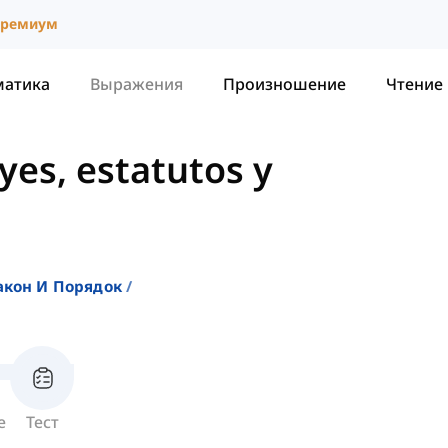
ремиум
матика
Выражения
Произношение
Чтение
yes, estatutos y
акон И Порядок
е
Тест