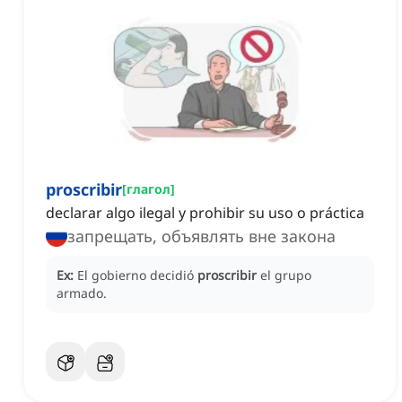
proscribir
[
глагол
]
declarar algo ilegal y prohibir su uso o práctica
запрещать, объявлять вне закона
Ex:
El gobierno decidió
proscribir
el grupo
armado.