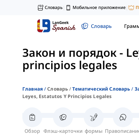
Словарь
Мобильное приложение
П
|
|
Словарь
Грам
Закон и порядок
-
Le
principios legales
Главная
Словарь
Тематический Словарь
З
Leyes, Estatutos Y Principios Legales
Обзор
Флэш-карточки
формы
Правописани