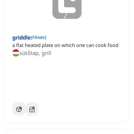
griddle
[
Főnév
]
a flat heated plate on which one can cook food
sütőlap, grill