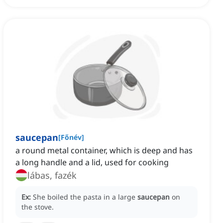
saucepan
[
Főnév
]
a round metal container, which is deep and has
a long handle and a lid, used for cooking
lábas, fazék
Ex:
She boiled the pasta in a large
saucepan
on
the stove.