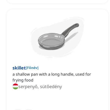
skillet
[
Főnév
]
a shallow pan with a long handle, used for
frying food
serpenyő, sütőedény