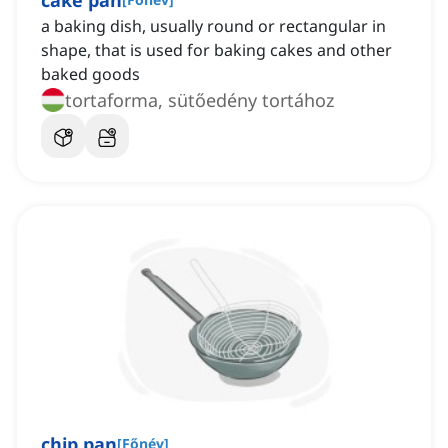
cake pan
a baking dish, usually round or rectangular in
shape, that is used for baking cakes and other
baked goods
tortaforma, sütőedény tortához
chip pan
[
Főnév
]