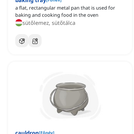
baking tray
a flat, rectangular metal pan that is used for
baking and cooking food in the oven
sütőlemez, sütőtálca
cauldron
[
Főnév
]