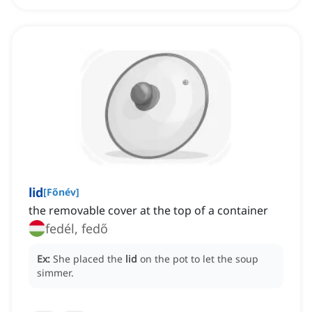
lid
[
Főnév
]
the removable cover at the top of a container
fedél, fedő
Ex:
She placed the
lid
on the pot to let the soup
simmer.