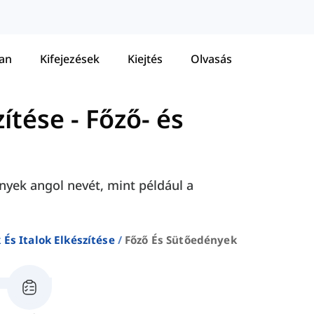
tan
Kifejezések
Kiejtés
Olvasás
zítése
-
Főző- és
nyek angol nevét, mint például a
 És Italok Elkészítése
Főző És Sütőedények