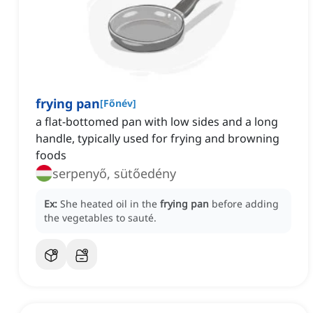
frying pan
[
Főnév
]
a flat-bottomed pan with low sides and a long
handle, typically used for frying and browning
foods
serpenyő, sütőedény
Ex:
She heated oil in the
frying pan
before adding
the vegetables to sauté.