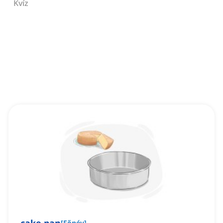
Kvíz
[
Főnév
]