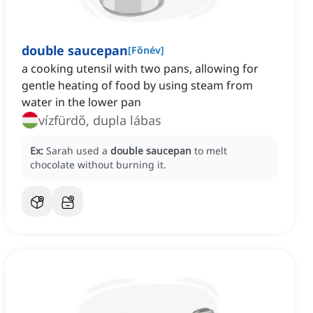
double saucepan
[
Főnév
]
a cooking utensil with two pans, allowing for
gentle heating of food by using steam from
water in the lower pan
vízfürdő, dupla lábas
Ex:
Sarah used a
double saucepan
to melt
chocolate without burning it.