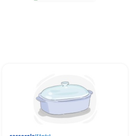
[
Főnév
]