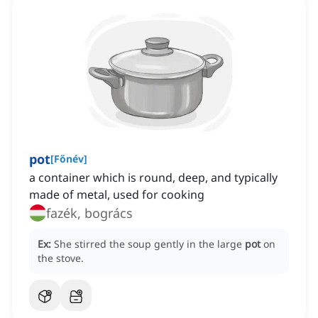
pot
[
Főnév
]
a container which is round, deep, and typically
made of metal, used for cooking
fazék, bogrács
Ex:
She stirred the soup gently in the large
pot
on
the stove.