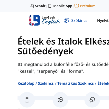
Szótár
Mobile App
Prémium
|
|
Szókincs
Nyelv
Ételek és Italok Elkés
Sütőedények
Itt megtanulod a különféle főző- és sütőedé
"kessel", "serpenyő" és "forma".
Kezdőlap
Szókincs
Tematikus Szókincs
Ételek