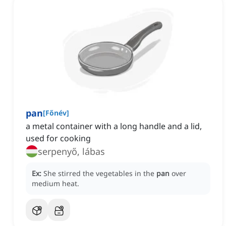
pan
[
Főnév
]
a metal container with a long handle and a lid,
used for cooking
serpenyő, lábas
Ex:
She stirred the vegetables in the
pan
over
medium heat.