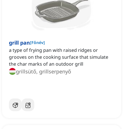
grill pan
[
Főnév
]
a type of frying pan with raised ridges or
grooves on the cooking surface that simulate
the char marks of an outdoor grill
grillsütő, grillserpenyő