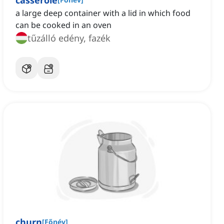
casserole
a large deep container with a lid in which food
can be cooked in an oven
tűzálló edény, fazék
churn
[
Főnév
]