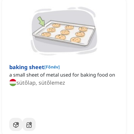
baking sheet
[
Főnév
]
a small sheet of metal used for baking food on
sütőlap, sütőlemez