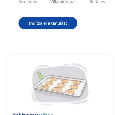
Áttekintés
Villámkártyák
Betűzés
Indítsa el a tanulást
[
Főnév
]